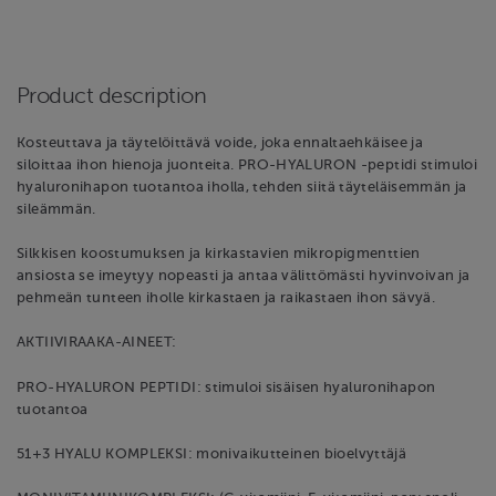
Product description
Kosteuttava ja täytelöittävä voide, joka ennaltaehkäisee ja
siloittaa ihon hienoja juonteita. PRO-HYALURON -peptidi stimuloi
hyaluronihapon tuotantoa iholla, tehden siitä täyteläisemmän ja
sileämmän.
Silkkisen koostumuksen ja kirkastavien mikropigmenttien
ansiosta se imeytyy nopeasti ja antaa välittömästi hyvinvoivan ja
pehmeän tunteen iholle kirkastaen ja raikastaen ihon sävyä.
AKTIIVIRAAKA-AINEET:
PRO-HYALURON PEPTIDI: stimuloi sisäisen hyaluronihapon
tuotantoa
51+3 HYALU KOMPLEKSI: monivaikutteinen bioelvyttäjä