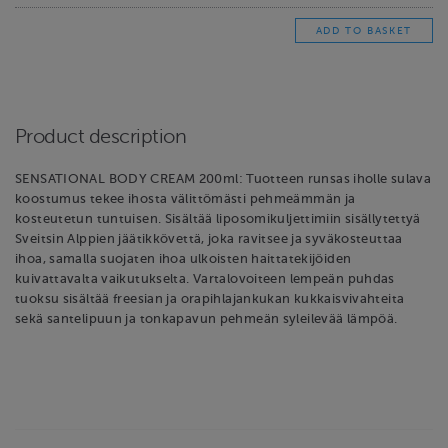
Product description
SENSATIONAL BODY CREAM 200ml: Tuotteen runsas iholle sulava
koostumus tekee ihosta välittömästi pehmeämmän ja
kosteutetun tuntuisen. Sisältää liposomikuljettimiin sisällytettyä
Sveitsin Alppien jäätikkövettä, joka ravitsee ja syväkosteuttaa
ihoa, samalla suojaten ihoa ulkoisten haittatekijöiden
kuivattavalta vaikutukselta. Vartalovoiteen lempeän puhdas
tuoksu sisältää freesian ja orapihlajankukan kukkaisvivahteita
sekä santelipuun ja tonkapavun pehmeän syleilevää lämpöä.