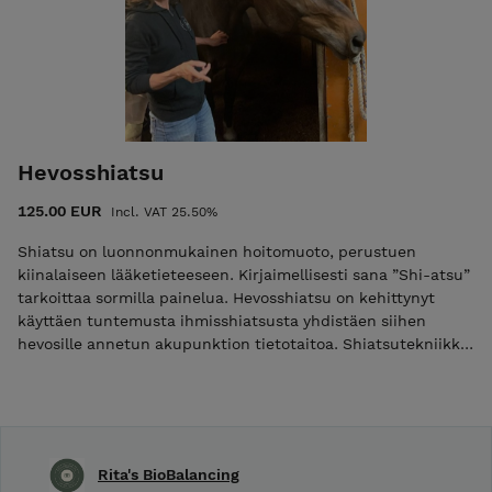
Hevosshiatsu
125.00 EUR
Incl. VAT 25.50%
Shiatsu on luonnonmukainen hoitomuoto, perustuen
kiinalaiseen lääketieteeseen. Kirjaimellisesti sana ”Shi-atsu”
tarkoittaa sormilla painelua. Hevosshiatsu on kehittynyt
käyttäen tuntemusta ihmisshiatsusta yhdistäen siihen
hevosille annetun akupunktion tietotaitoa. Shiatsutekniikka
sisältää pehmeää painelua sormin, kämmenin ja peukaloin.
Jalkojen venytyksiä ja pyörittelyjä unohtamatta. Ajan
varaamiseksi soita numeroon 045 133 2495 tai lähetä
sähköpostia osoitteella info@biobalancing.fi.
Rita's BioBalancing