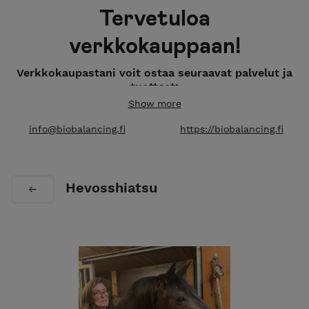
Tervetuloa
verkkokauppaan!
Verkkokaupastani voit ostaa seuraavat palvelut ja
tuotteet:
Show more
1. Bioresonanssi jouhi-, karva- ja hiusanalyysit
info@biobalancing.fi
https://biobalancing.fi
2. Funktionaaliset BioBEAD-helmet
3. Funktionaaliset BioBEADFurry-punkkipannat
Hevosshiatsu
4. Bioresonanssihoito
5. Hevosshiatsu
6. Kurssit ja materiaalit
7. Lahjakortit