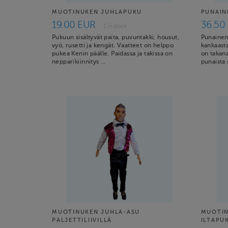
MUOTINUKEN JUHLAPUKU
PUNAIN
19.00 EUR
36.50
1 in stock
Pukuun sisältyvät paita, puvuntakki, housut,
Punainen
vyö, rusetti ja kengät. Vaatteet on helppo
kankaasta 
pukea Kenin päälle. Paidassa ja takissa on
on takana
nepparikiinnitys …
punaista 
MUOTINUKEN JUHLA-ASU
MUOTIN
PALJETTILIIVILLÄ
ILTAPU