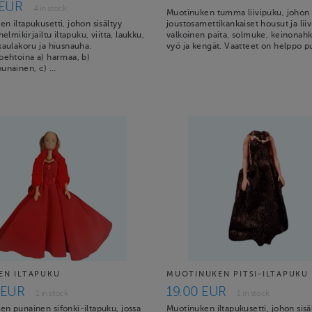
 EUR
4 in stock
Muotinuken tumma liivipuku, johon s
n iltapukusetti, johon sisältyy
joustosamettikankaiset housut ja liiv
helmikirjailtu iltapuku, viitta, laukku,
valkoinen paita, solmuke, keinonah
kaulakoru ja hiusnauha.
vyö ja kengät. Vaatteet on helppo 
oehtoina a) harmaa, b)
punainen, c) …
EN ILTAPUKU
MUOTINUKEN PITSI-ILTAPUKU
 EUR
19.00 EUR
1 in stock
1 in stock
en punainen sifonki-iltapuku, jossa
Muotinuken iltapukusetti, johon sisä