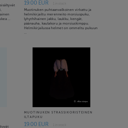
19.00 EUR
1 in stock
isältyvät
i,
Muotinuken puhtaanvalkoinen virkattu ja
kainen
helmikirjailtu merenneito morsiuspuku,
pukea …
lyhythihainen jakku, laukku, kengät,
päänauha, kaulakoru ja morsiuskimppu.
Helmikirjailussa helmet on ommeltu pukuun
…
MUOTINUKEN STRASSIKORISTEINEN
ILTAPUKU
19.00 EUR
1 in stock
ltyvät