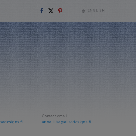
ENGLISH
Contact email
sadesigns.fi
anna-liisa@alisadesigns.fi