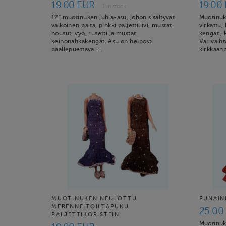
19.00 EUR
19.00
1 in stock
12" muotinuken juhla-asu, johon sisältyvät
Muotinuke
valkoinen paita, pinkki paljettiliivi, mustat
virkattu, 
housut, vyö, rusetti ja mustat
kengät , 
keinonahkakengät. Asu on helposti
Värivaiht
päällepuettava. …
kirkkaan
MUOTINUKEN NEULOTTU
PUNAIN
MERENNEITOILTAPUKU
25.00
PALJETTIKORISTEIN
Muotinuk