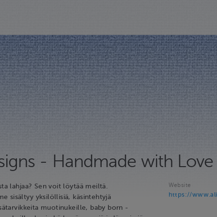
esigns - Handmade with Love
Website
sta lahjaa? Sen voit löytää meiltä.
https://www.ali
sisältyy yksilöllisiä, käsintehtyjä
isätarvikkeita muotinukeille, baby born -