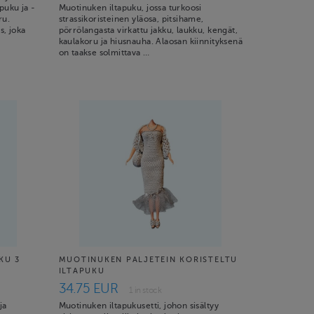
puku ja -
Muotinuken iltapuku, jossa turkoosi
ru.
strassikoristeinen yläosa, pitsihame,
s, joka
pörrölangasta virkattu jakku, laukku, kengät,
kaulakoru ja hiusnauha. Alaosan kiinnityksenä
on taakse solmittava …
KU 3
MUOTINUKEN PALJETEIN KORISTELTU
ILTAPUKU
34.75 EUR
1 in stock
ja
Muotinuken iltapukusetti, johon sisältyy