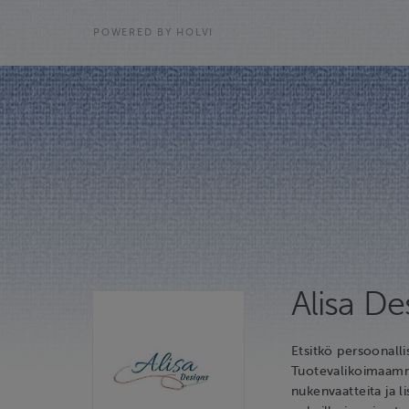
POWERED BY HOLVI
Alisa D
Etsitkö persoonalli
Tuotevalikoimaamme 
nukenvaatteita ja l