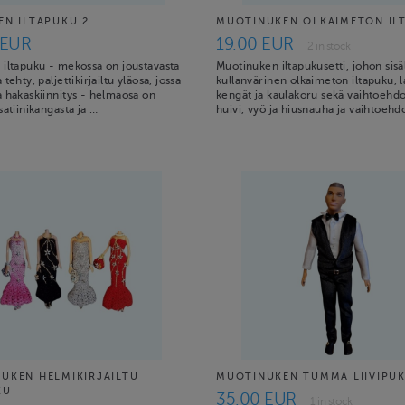
EN ILTAPUKU 2
MUOTINUKEN OLKAIMETON IL
 EUR
19.00 EUR
2 in stock
 iltapuku - mekossa on joustavasta
Muotinuken iltapukusetti, johon sisä
tehty, paljettikirjailtu yläosa, jossa
kullanvärinen olkaimeton iltapuku, 
 hakaskiinnitys - helmaosa on
kengät ja kaulakoru sekä vaihtoehdo
satiinikangasta ja …
huivi, vyö ja hiusnauha ja vaihtoehd
UKEN HELMIKIRJAILTU
MUOTINUKEN TUMMA LIIVIPU
KU
35.00 EUR
1 in stock