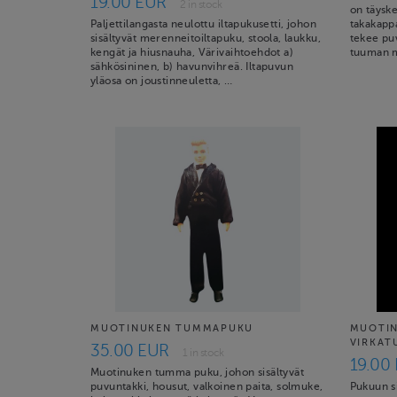
19.00 EUR
2 in stock
on täyske
Paljettilangasta neulottu iltapukusetti, johon
takakapp
sisältyvät merenneitoiltapuku, stoola, laukku,
tekee puv
kengät ja hiusnauha, Värivaihtoehdot a)
tuuman m
sähkösininen, b) havunvihreä. Iltapuvun
yläosa on joustinneuletta, …
MUOTINUKEN TUMMAPUKU
MUOTIN
VIRKAT
35.00 EUR
1 in stock
19.00
Muotinuken tumma puku, johon sisältyvät
puvuntakki, housut, valkoinen paita, solmuke,
Pukuun si