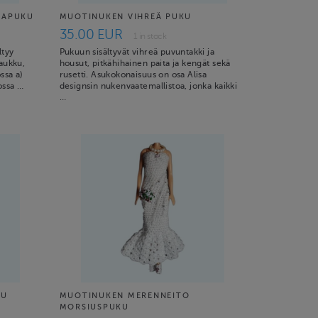
TAPUKU
MUOTINUKEN VIHREÄ PUKU
35.00 EUR
1 in stock
ltyy
Pukuun sisältyvät vihreä puvuntakki ja
laukku,
housut, pitkähihainen paita ja kengät sekä
ssa a)
rusetti. Asukokonaisuus on osa Alisa
ossa …
designsin nukenvaatemallistoa, jonka kaikki
…
KU
MUOTINUKEN MERENNEITO
MORSIUSPUKU