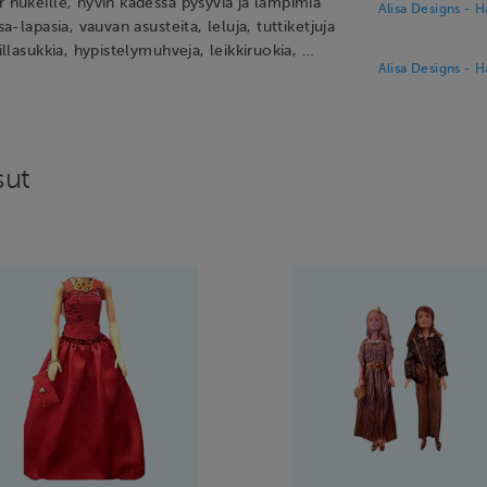
r nukeille, hyvin kädessä pysyviä ja lämpimiä
Alisa Designs - 
ssa-lapasia, vauvan asusteita, leluja, tuttiketjuja
villasukkia, hypistelymuhveja, leikkiruokia, …
Alisa Designs - 
sut