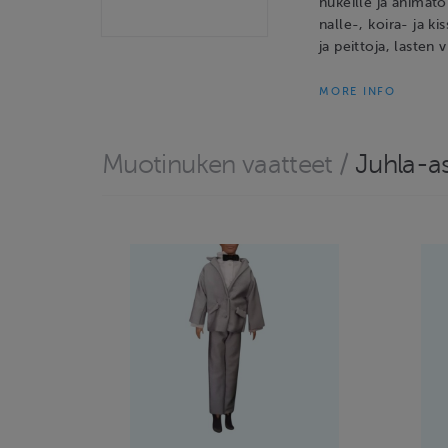
nukeille ja animato
nalle-, koira- ja ki
ja peittoja, lasten 
MORE INFO
Muotinuken vaatteet
/
Juhla-a