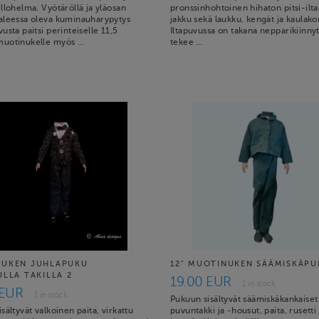
llohelma. Vyötäröllä ja yläosan
pronssinhohtoinen hihaton pitsi-ilta
aleessa oleva kuminauharypytys
jakku sekä laukku, kengät ja kaulako
usta paitsi perinteiselle 11,5
Iltapuvussa on takana nepparikiinnyt
uotinukelle myös …
tekee …
UKEN JUHLAPUKU
12" MUOTINUKEN SÄÄMISKÄPU
ULLA TAKILLA 2
19.00 EUR
1 in stock
 EUR
1 in stock
Pukuun sisältyvät säämiskäkankaiset
sältyvät valkoinen paita, virkattu
puvuntakki ja -housut, paita, rusetti 