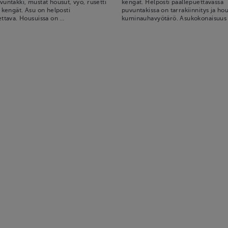
untakki, mustat housut, vyö, rusetti
kengät. Helposti päällepuettavassa
 kengät. Asu on helposti
puvuntakissa on tarrakiinnitys ja ho
ettava. Housuissa on …
kuminauhavyötärö. Asukokonaisuus