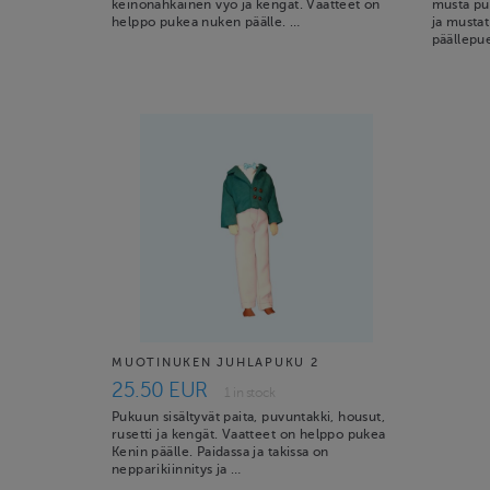
keinonahkainen vyö ja kengät. Vaatteet on
musta puv
helppo pukea nuken päälle. …
ja mustat
päällepu
MUOTINUKEN JUHLAPUKU 2
25.50 EUR
1 in stock
Pukuun sisältyvät paita, puvuntakki, housut,
rusetti ja kengät. Vaatteet on helppo pukea
Kenin päälle. Paidassa ja takissa on
nepparikiinnitys ja …