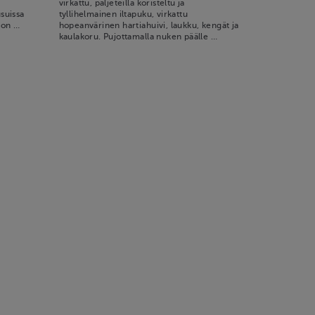
virkattu, paljeteilla koristeltu ja
usuissa
tyllihelmainen iltapuku, virkattu
 on …
hopeanvärinen hartiahuivi, laukku, kengät ja
kaulakoru. Pujottamalla nuken päälle …