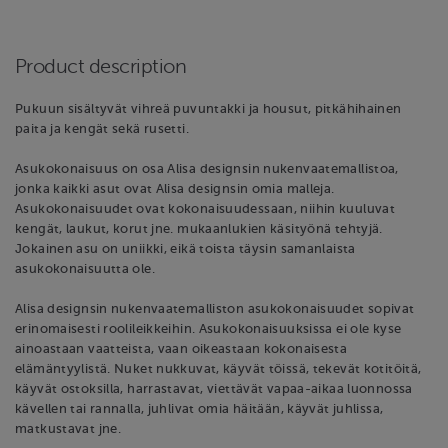
Product description
Pukuun sisältyvät vihreä puvuntakki ja housut, pitkähihainen
paita ja kengät sekä rusetti.
Asukokonaisuus on osa Alisa designsin nukenvaatemallistoa,
jonka kaikki asut ovat Alisa designsin omia malleja.
Asukokonaisuudet ovat kokonaisuudessaan, niihin kuuluvat
kengät, laukut, korut jne. mukaanlukien käsityönä tehtyjä.
Jokainen asu on uniikki, eikä toista täysin samanlaista
asukokonaisuutta ole.
Alisa designsin nukenvaatemalliston asukokonaisuudet sopivat
erinomaisesti roolileikkeihin. Asukokonaisuuksissa ei ole kyse
ainoastaan vaatteista, vaan oikeastaan kokonaisesta
elämäntyylistä. Nuket nukkuvat, käyvät töissä, tekevät kotitöitä,
käyvät ostoksilla, harrastavat, viettävät vapaa-aikaa luonnossa
kävellen tai rannalla, juhlivat omia häitään, käyvät juhlissa,
matkustavat jne.