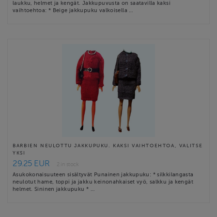
laukku, helmet ja kengät. Jakkupuvusta on saatavilla kaksi
vaihtoehtoa: * Beige jakkupuku valkoisella …
BARBIEN NEULOTTU JAKKUPUKU. KAKSI VAIHTOEHTOA, VALITSE
YKSI
29.25 EUR
2 in stock
Asukokonaisuuteen sisältyvät Punainen jakkupuku: * silkkilangasta
neulotut hame, toppi ja jakku keinonahkaiset vyö, salkku ja kengät
helmet. Sininen jakkupuku * …