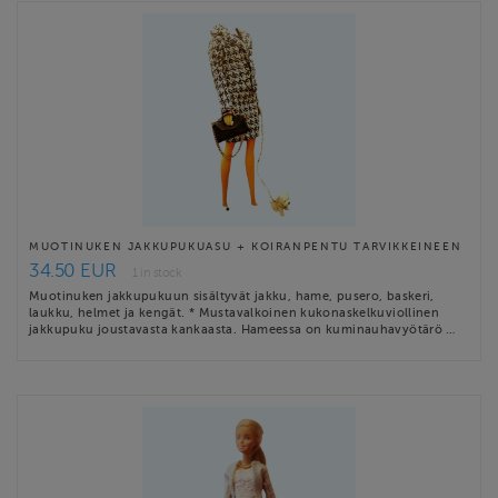
MUOTINUKEN JAKKUPUKUASU + KOIRANPENTU TARVIKKEINEEN
34.50 EUR
1 in stock
Muotinuken jakkupukuun sisältyvät jakku, hame, pusero, baskeri,
laukku, helmet ja kengät. * Mustavalkoinen kukonaskelkuviollinen
jakkupuku joustavasta kankaasta. Hameessa on kuminauhavyötärö …