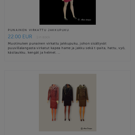
PUNAINEN VIRKATTU JAKKUPUKU
22.00 EUR
1 in stock
Muotinuken punainen virkattu jakkupuku, johon sisältyvät
puuvillalangasta virkatut kapea hame ja jakku sekä t-paita, hattu, vyö,
käsilaukku, kengät ja helmet. …