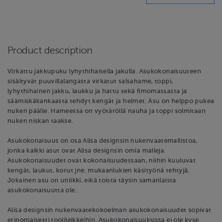
Product description
Virkattu jakkupuku lyhythihaisella jakulla. Asukokonaisuuteen
sisältyvät puuvillalangasta virkatut salsahame, toppi,
lyhythihainen jakku, laukku ja hattu sekä fimomassasta ja
säämiskäkankaasta tehdyt kengät ja helmet. Asu on helppo pukea
nuken päälle. Hameessa on vyötäröllä nauha ja toppi solmitaan
nuken niskan taakse.
Asukokonaisuus on osa Alisa designsin nukenvaatemallistoa,
jonka kaikki asut ovat Alisa designsin omia malleja.
Asukokonaisuudet ovat kokonaisuudessaan, niihin kuuluvat
kengät, laukut, korut jne. mukaanlukien käsityönä tehtyjä.
Jokainen asu on uniikki, eikä toista täysin samanlaista
asukokonaisuutta ole.
Alisa designsin nukenvaatekokoelman asukokonaisuudet sopivat
erinomaisesti roolileikkeihin. Asukokonaisuuksissa ei ole kyse