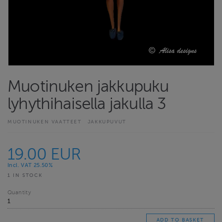
Muotinuken jakkupuku
lyhythihaisella jakulla 3
MUOTINUKEN VAATTEET
JAKKUPUVUT
19.00 EUR
Incl. VAT 25.50%
1 IN STOCK
Quantity