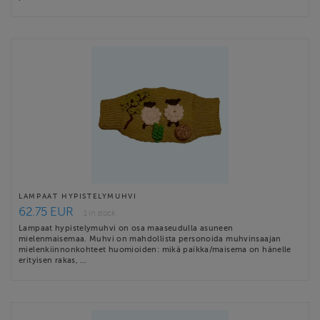
LAMPAAT HYPISTELYMUHVI
62.75 EUR
1 in stock
Lampaat hypistelymuhvi on osa maaseudulla asuneen
mielenmaisemaa. Muhvi on mahdollista personoida muhvinsaajan
mielenkiinnonkohteet huomioiden: mikä paikka/maisema on hänelle
erityisen rakas, …