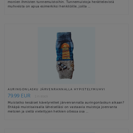
monien ihmisten tunnemuistoihin. Tunnemuistoja herättelevistä
muhveista on apua esimerkiksi henkilöille, joilla …
AURINGONLASKU JÄRVENRANNALLA HYPISTELYMUHVI
79.99 EUR
1 in stock
Muistatko kesäiset kävelyretket järvenrannalla auringonlaskun aikaan?
Ehkäpä muistisairaalla läheiselläsi on vastaavia muistoja joenranta
metsien ja siellä vietettyjen hetkien ollessa osa …