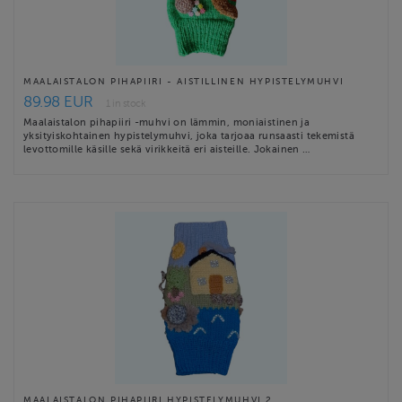
MAALAISTALON PIHAPIIRI - AISTILLINEN HYPISTELYMUHVI
89.98 EUR
1 in stock
Maalaistalon pihapiiri -muhvi on lämmin, moniaistinen ja
yksityiskohtainen hypistelymuhvi, joka tarjoaa runsaasti tekemistä
levottomille käsille sekä virikkeitä eri aisteille. Jokainen …
MAALAISTALON PIHAPIIRI HYPISTELYMUHVI 2