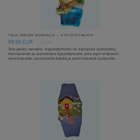
TALO JÄRVEN RANNALLA – HYPISTELYMUHVI
88.99 EUR
1 in stock
Talo järven rannalla -hypistelymuhvi on käsityönä valmistettu,
moniaistinen ja rauhoittava hypistelytuote, joka sopii erityisesti
muistisairaille, levottomille käsille ja aistivirikkeistä hyötyville …