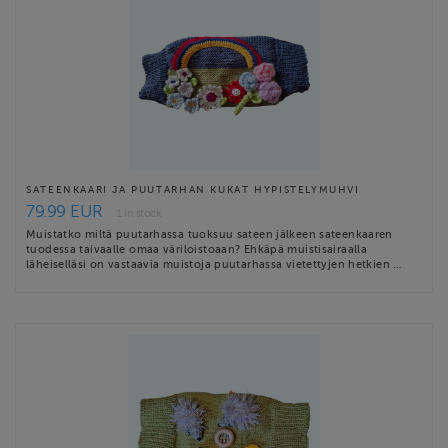
SATEENKAARI JA PUUTARHAN KUKAT HYPISTELYMUHVI
79.99 EUR
1 in stock
Muistatko miltä puutarhassa tuoksuu sateen jälkeen sateenkaaren
tuodessa taivaalle omaa väriloistoaan? Ehkäpä muistisairaalla
läheiselläsi on vastaavia muistoja puutarhassa vietettyjen hetkien …