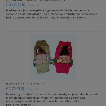
80.00 EUR
1 in stock
Matkamuistoja sormenpäissä hypistelymuhvi kuljettaa saajansa
saajansa nojatuolimatkalle nojatuolimatkalle muistoihin ja maisemiin
halki Suomen. Muhvin päällä on * applikoitu Suomen kartta, …
HEVOSET HYPISTELYMUHVI
62.75 EUR
2 in stock
Hevoset hypistelymuhvi on osa hevosharrastajien ja muiden hevosista
pitävien mielenmaisemaa. Muhvi on mahdollista personoida
muhvinsaajan mielenkiinnonkohteet huomioiden: mikä
paikka/maisema on …