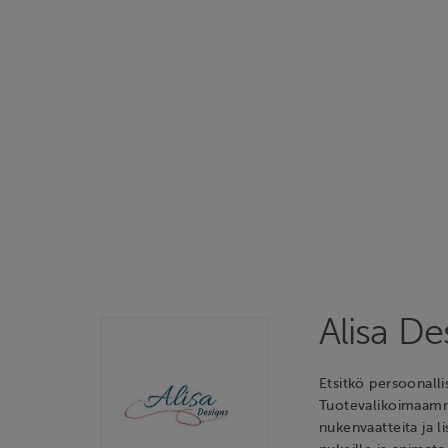
Alisa D
Etsitkö persoonalli
Tuotevalikoimaamme 
nukenvaatteita ja l