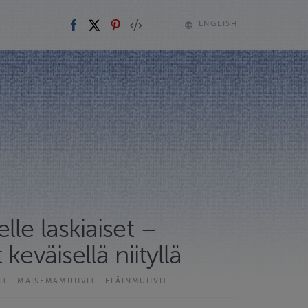
ENGLISH
lle laskiaiset –
keväisellä niityllä
IT
MAISEMAMUHVIT
ELÄINMUHVIT