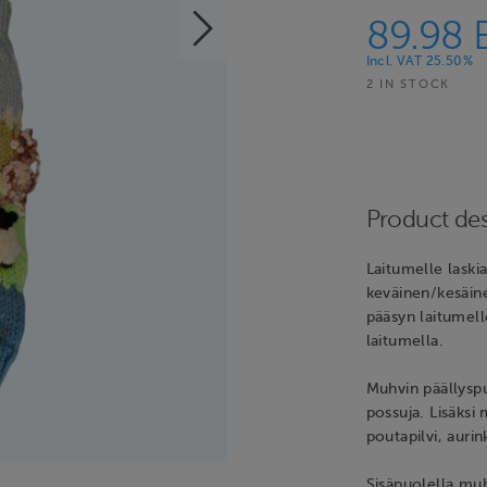
89.98 
Incl. VAT 25.50%
2 IN STOCK
Product des
Laitumelle laskia
keväinen/kesäin
pääsyn laitumell
laitumella.
Muhvin päällyspu
possuja. Lisäksi
poutapilvi, auri
Sisäpuolella muh