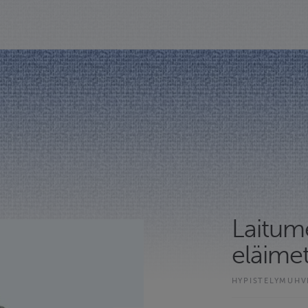
Laitume
eläimet 
HYPISTELYMUHV