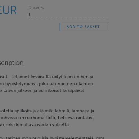
EUR
Quantity
cription
iset – eläimet keväisellä niityllä on iloinen ja
en hypistelymuhvi, joka tuo mieleen eläinten
e talven jälkeen ja aurinkoiset kesäpäivät
olella aplikoituja eläimiä: lehmiä, lampaita ja
 muhvissa on ruohomättäitä, helisevä rantakivi,
nko sekä kimaltavaaveden välkettä.
vi tarjoaa monipuolisia hypistelyelementtejä: mm.