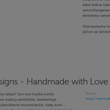
kaksi taskua (sam
samettilanganauha
kiinnitetty samet
Kirjoneuleena te
jolloin se lämmi
esigns - Handmade with Love
Website
sta lahjaa? Sen voit löytää meiltä.
https://www.ali
sisältyy yksilöllisiä, käsintehtyjä
isätarvikkeita muotinukeille, baby born -