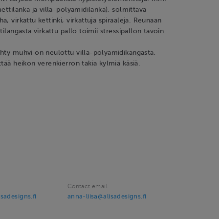
ettilanka ja villa-polyamidilanka), solmittava
, virkattu kettinki, virkattuja spiraaleja. Reunaan
tilangasta virkattu pallo toimii stressipallon tavoin.
hty muhvi on neulottu villa-polyamidikangasta,
ttää heikon verenkierron takia kylmiä käsiä.
Contact email
sadesigns.fi
anna-liisa@alisadesigns.fi