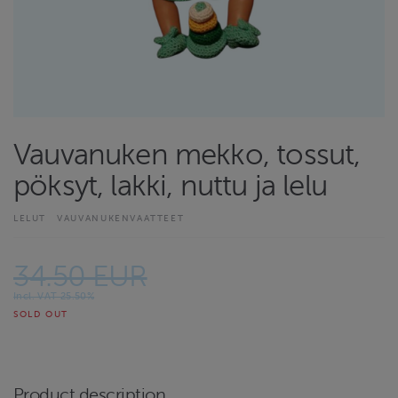
Vauvanuken mekko, tossut,
pöksyt, lakki, nuttu ja lelu
LELUT
VAUVANUKENVAATTEET
34.50 EUR
Incl. VAT 25.50%
SOLD OUT
Product description