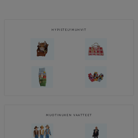
Tuotevalikoimaamme sisältyy yksilöllisiä, käsintehtyjä
nukenvaatteita ja lisätarvikkeita muotinukeille, baby born -
nukeille ja animator nukeille, hyvin kädessä pysyviä ja lämpimiä
nalle-, koira- ja kissa-lapasia, vauvan asusteita, leluja, tuttiketjuja
ja peittoja, lasten villasukkia, hypistelymuhveja, leikkiruokia, …
HYPISTELYMUHVIT
Website
https://www.alisadesigns.fi
Contact email
anna-liisa@alisadesigns.fi
Alisa Designs - Handmade with Love terms & conditions
Alisa Designs - Handmade with Love cancellation policy
MUOTINUKEN VAATTEET