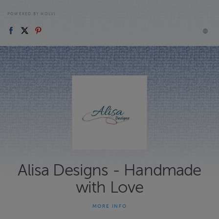
POWERED BY HOLVI
Alisa Designs - Handmade
with Love
MORE INFO
Etsitkö persoonallista lahjaa? Sen voit löytää meiltä.