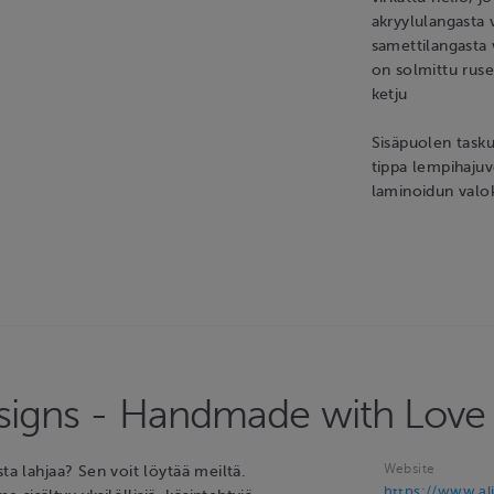
akryylulangasta v
samettilangasta 
on solmittu ruset
ketju
Sisäpuolen tasku
tippa lempihajuv
laminoidun valok
esigns - Handmade with Love
Website
sta lahjaa? Sen voit löytää meiltä.
https://www.ali