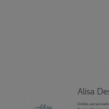
Alisa D
Etsitkö persoonalli