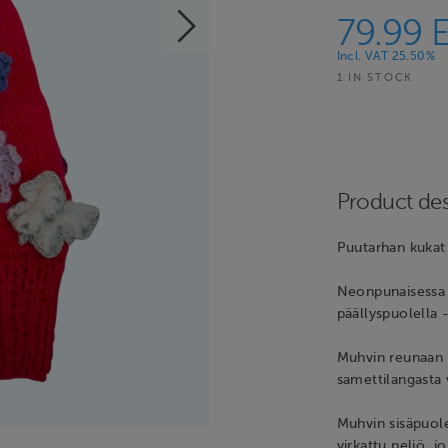
79.99 
Incl. VAT 25.50%
1 IN STOCK
Product des
Puutarhan kukat
Neonpunaisessa 
päällyspuolella 
Muhvin reunaan o
samettilangasta v
Muhvin sisäpuole
virkattu neliö, 