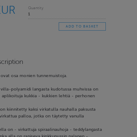
EUR
Quantity
cription
 ovat osa monien tunnemuistoja.
villa-polyamidi langasta kudotussa muhvissa on
- aplikoituja kukkia - kukkien lehtiä - perhonen
n kiinnitetty kaksi virkatulla nauhalla paksusta
irkattua palloa, jotka on täytetty vanulla
lla on - virkattuja spiraalinauhoja - teddylangasta
jonka alla on rapiseva kinkkupussin palanen -