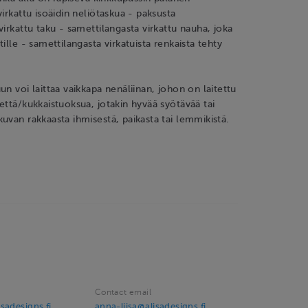
irkattu isoäidin neliötaskua - paksusta
virkattu taku - samettilangasta virkattu nauha, joka
ille - samettilangasta virkatuista renkaista tehty
un voi laittaa vaikkapa nenäliinan, johon on laitettu
että/kukkaistuoksua, jotakin hyvää syötävää tai
uvan rakkaasta ihmisestä, paikasta tai lemmikistä.
Contact email
sadesigns.fi
anna-liisa@alisadesigns.fi