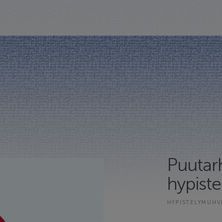
Puutar
hypist
HYPISTELYMUHV