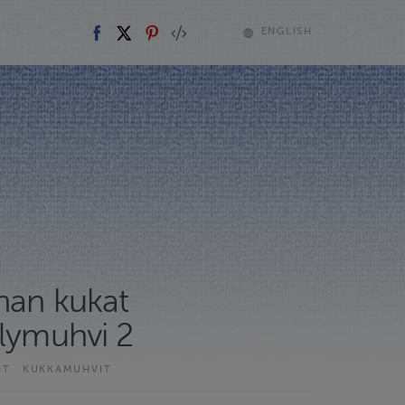
ENGLISH
han kukat
elymuhvi 2
IT
KUKKAMUHVIT