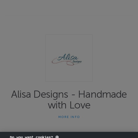
Alisa Designs - Handmade
with Love
MORE INFO
Etsitkö persoonallista lahjaa? Sen voit löytää meiltä.
Tuotevalikoimaamme sisältyy yksilöllisiä, käsintehtyjä
nukenvaatteita ja lisätarvikkeita muotinukeille, baby born -
Do you want cookies? 🍪