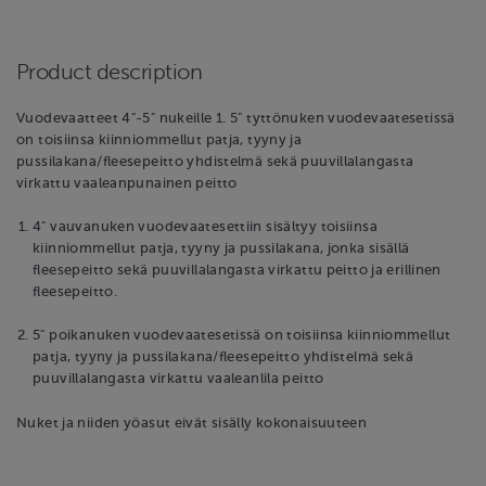
Product description
Vuodevaatteet 4"-5" nukeille 1. 5" tyttönuken vuodevaatesetissä
on toisiinsa kiinniommellut patja, tyyny ja
pussilakana/fleesepeitto yhdistelmä sekä puuvillalangasta
virkattu vaaleanpunainen peitto
4" vauvanuken vuodevaatesettiin sisältyy toisiinsa
kiinniommellut patja, tyyny ja pussilakana, jonka sisällä
fleesepeitto sekä puuvillalangasta virkattu peitto ja erillinen
fleesepeitto.
5" poikanuken vuodevaatesetissä on toisiinsa kiinniommellut
patja, tyyny ja pussilakana/fleesepeitto yhdistelmä sekä
puuvillalangasta virkattu vaaleanlila peitto
Nuket ja niiden yöasut eivät sisälly kokonaisuuteen