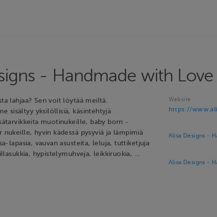
esigns - Handmade with Love
Website
sta lahjaa? Sen voit löytää meiltä.
https://www.ali
sisältyy yksilöllisiä, käsintehtyjä
isätarvikkeita muotinukeille, baby born -
r nukeille, hyvin kädessä pysyviä ja lämpimiä
Alisa Designs - 
ssa-lapasia, vauvan asusteita, leluja, tuttiketjuja
villasukkia, hypistelymuhveja, leikkiruokia, …
Alisa Designs - 