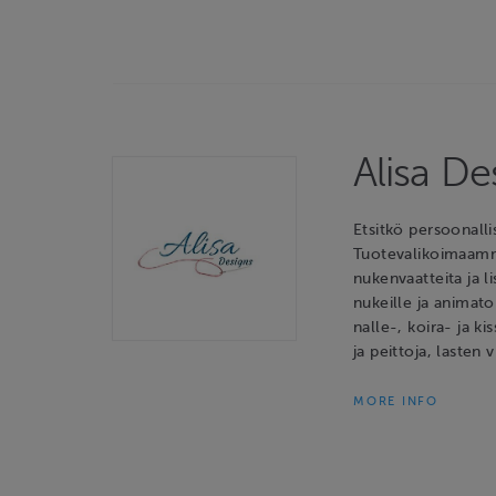
Alisa D
Etsitkö persoonalli
Tuotevalikoimaamme 
nukenvaatteita ja l
nukeille ja animato
nalle-, koira- ja ki
ja peittoja, lasten 
MORE INFO