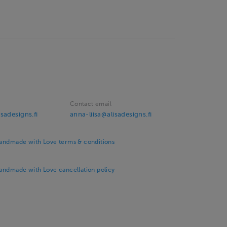
Contact email
sadesigns.fi
anna-liisa@alisadesigns.fi
Handmade with Love terms & conditions
Handmade with Love cancellation policy