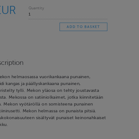
EUR
Quantity
cription
ekon helmaosassa vuorikankaana punainen,
di kangas ja päällyskankaana punainen,
ristelty tylli. Mekon yläosa on tehty joustavasta
ta. Mekossa on satiiniolkaimet, jotka kiinnitetään
la. Mekon vyötäröllä on somisteena punainen
atiinirusetti. Mekon helmassa on punaista pitsiä.
ukokonaisuuteen sisältyvät punaiset keinonahkaiset
kku.