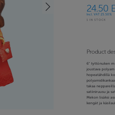
24.50 
Incl. VAT 25.50%
1 IN STOCK
Product des
6" tyttönuken m
joustava polyami
hopeatähdillä ko
polyamidikankaas
takaa neppareil
satiiniruusu ja s
Mekon lisäksi as
kengät ja käsilau