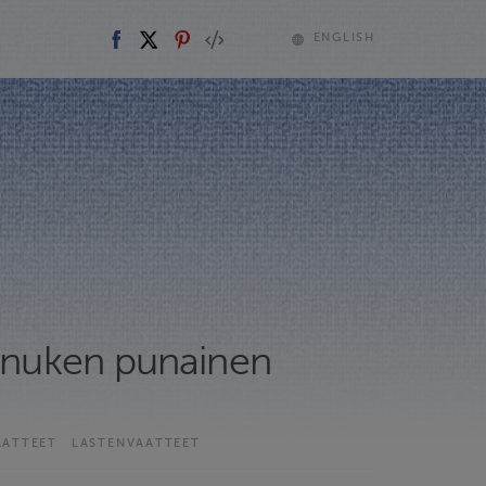
ENGLISH
tönuken punainen
AATTEET
LASTENVAATTEET