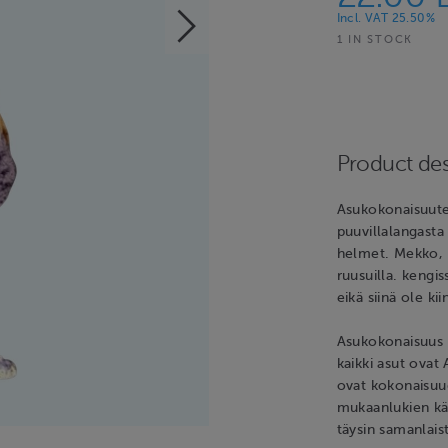
Incl. VAT 25.50%
1 IN STOCK
Product des
Asukokonaisuutee
puuvillalangasta
helmet. Mekko, ha
ruusuilla. kengis
eikä siinä ole kii
Asukokonaisuus 
kaikki asut ovat
ovat kokonaisuud
mukaanlukien käs
täysin samanlais