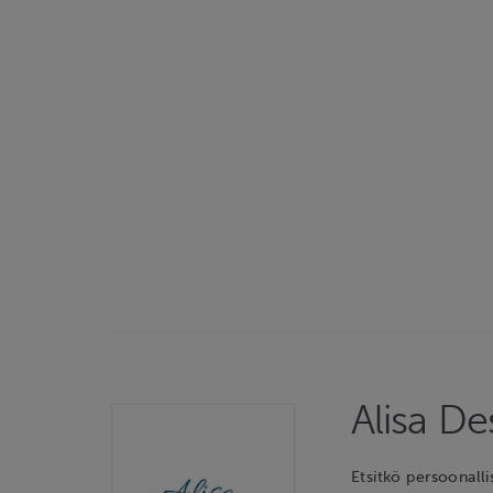
Alisa D
Etsitkö persoonalli