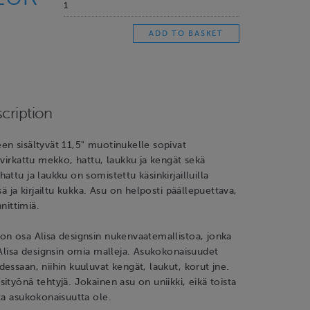
cription
n sisältyvät 11,5" muotinukelle sopivat
 virkattu mekko, hattu, laukku ja kengät sekä
ttu ja laukku on somistettu käsinkirjailluilla
sä ja kirjailtu kukka. Asu on helposti päällepuettava,
nnittimiä.
on osa Alisa designsin nukenvaatemallistoa, jonka
 Alisa designsin omia malleja. Asukokonaisuudet
essaan, niihin kuuluvat kengät, laukut, korut jne.
ityönä tehtyjä. Jokainen asu on uniikki, eikä toista
ta asukokonaisuutta ole.