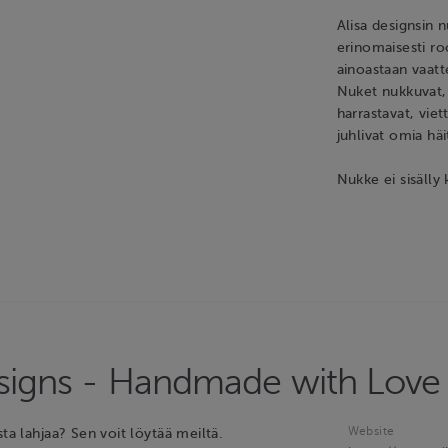
Alisa designsin
erinomaisesti ro
ainoastaan vaatt
Nuket nukkuvat, k
harrastavat, vie
juhlivat omia häi
Nukke ei sisälly
esigns - Handmade with Love
Website
sta lahjaa? Sen voit löytää meiltä.