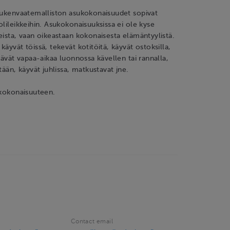
 nukenvaatemalliston asukokonaisuudet sopivat
olileikkeihin. Asukokonaisuuksissa ei ole kyse
eista, vaan oikeastaan kokonaisesta elämäntyylistä.
äyvät töissä, tekevät kotitöitä, käyvät ostoksilla,
ttävät vapaa-aikaa luonnossa kävellen tai rannalla,
tään, käyvät juhlissa, matkustavat jne.
 kokonaisuuteen.
Contact email