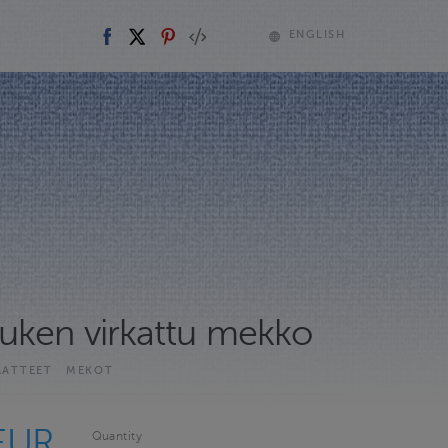
ENGLISH
uken virkattu mekko
AATTEET
MEKOT
EUR
Quantity