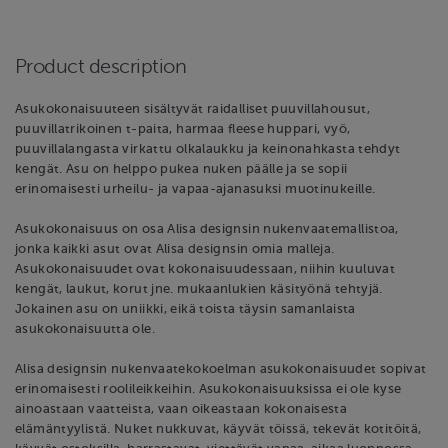
Product description
Asukokonaisuuteen sisältyvät raidalliset puuvillahousut,
puuvillatrikoinen t-paita, harmaa fleese huppari, vyö,
puuvillalangasta virkattu olkalaukku ja keinonahkasta tehdyt
kengät. Asu on helppo pukea nuken päälle ja se sopii
erinomaisesti urheilu- ja vapaa-ajanasuksi muotinukeille.
Asukokonaisuus on osa Alisa designsin nukenvaatemallistoa,
jonka kaikki asut ovat Alisa designsin omia malleja.
Asukokonaisuudet ovat kokonaisuudessaan, niihin kuuluvat
kengät, laukut, korut jne. mukaanlukien käsityönä tehtyjä.
Jokainen asu on uniikki, eikä toista täysin samanlaista
asukokonaisuutta ole.
Alisa designsin nukenvaatekokoelman asukokonaisuudet sopivat
erinomaisesti roolileikkeihin. Asukokonaisuuksissa ei ole kyse
ainoastaan vaatteista, vaan oikeastaan kokonaisesta
elämäntyylistä. Nuket nukkuvat, käyvät töissä, tekevät kotitöitä,