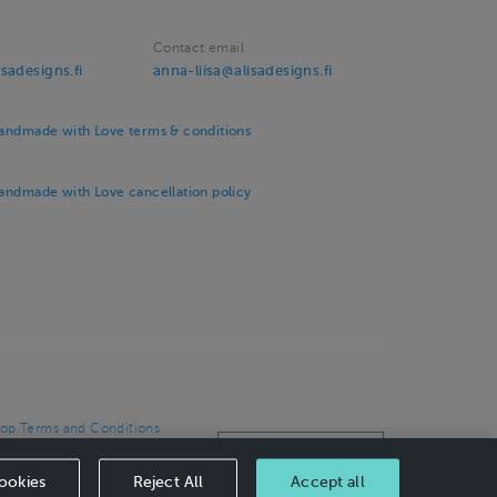
Contact email
sadesigns.fi
anna-liisa@alisadesigns.fi
Handmade with Love terms & conditions
Handmade with Love cancellation policy
op Terms and Conditions
op privacy policy
CANCEL ORDER
ncellation policy
ookies
Reject All
Accept all