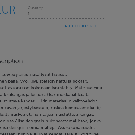
EUR
Quantity
cription
cowboy asuun sisältyvät housut,
nen paita, vyö, liivi, stetson hattu ja bootsit.
uettava asu on kokonaan käsintehty. Materiaaleina
 farkkukangas ja keinonahka/ mokkanahkaa tai
uistuttava kangas. Liivin materiaalin vaihtoehdot
 kuvan järjestyksessä a) ruskea keinosäämiskä, b)
kullanruskea eläinen taljaa muistuttava kangas.
on osa Alisa designsin nukenvaatemallistoa, jonka
 Alisa designsin omia malleja. Asukokonaisuudet
essaan, niihin kuuluvat kengät, laukut, korut jne.