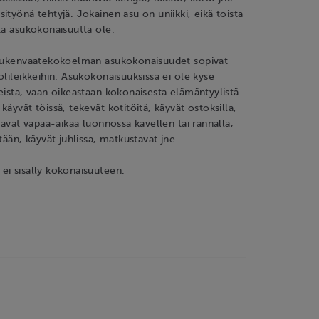
ityönä tehtyjä. Jokainen asu on uniikki, eikä toista
ta asukokonaisuutta ole.
 nukenvaatekokoelman asukokonaisuudet sopivat
olileikkeihin. Asukokonaisuuksissa ei ole kyse
eista, vaan oikeastaan kokonaisesta elämäntyylistä.
äyvät töissä, tekevät kotitöitä, käyvät ostoksilla,
ttävät vapaa-aikaa luonnossa kävellen tai rannalla,
tään, käyvät juhlissa, matkustavat jne.
ei sisälly kokonaisuuteen.