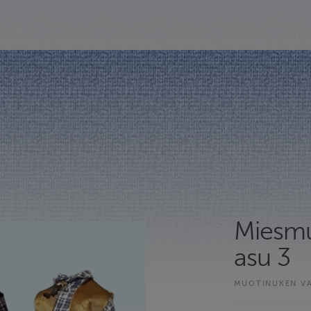
Miesm
asu 3
MUOTINUKEN V