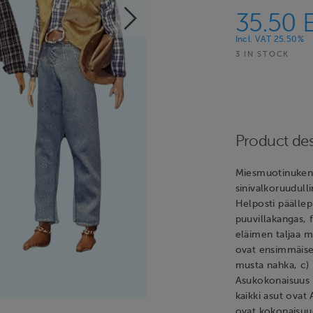
35.50 
Incl. VAT 25.50%
3 IN STOCK
Product des
Miesmuotinuken 
sinivalkoruudulli
Helposti päällep
puuvillakangas,
eläimen taljaa m
ovat ensimmäisen
musta nahka, c) 
Asukokonaisuus 
kaikki asut ovat
ovat kokonaisuud