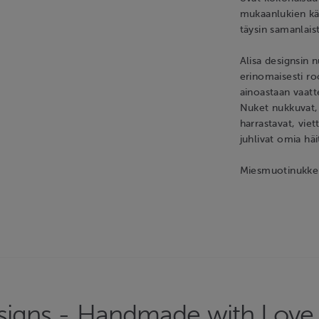
mukaanlukien käs
täysin samanlais
Alisa designsin
erinomaisesti ro
ainoastaan vaatt
Nuket nukkuvat, k
harrastavat, vie
juhlivat omia häi
Miesmuotinukke 
esigns - Handmade with Love