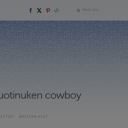
ENGLISH
uotinuken cowboy
AATTEET
WESTERN ASUT