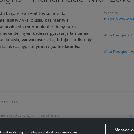
Website
sta lahjaa? Sen voit löytää meiltä.
https://www.ali
sisältyy yksilöllisiä, käsintehtyjä
isätarvikkeita muotinukeille, baby born -
r nukeille, hyvin kädessä pysyviä ja lämpimiä
Alisa Designs - 
ssa-lapasia, vauvan asusteita, leluja, tuttiketjuja
villasukkia, hypistelymuhveja, leikkiruokia, …
Alisa Designs - 
 MINUTES.
ervisory Authority of Finland as an
Sh
the European Economic Area.
Sh
Ca
Manage c
ads and marketing — making your Holvi experience even