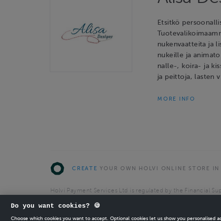
Etsitkö persoonalli
Tuotevalikoimaamme 
nukenvaatteita ja l
nukeille ja animato
nalle-, koira- ja ki
ja peittoja, lasten 
MORE INFO
CREATE
YOUR OWN HOLVI ONLINE STORE IN
Holvi Payment Services Ltd is regulated by the Financial Sup
Authorised Payment Institution with license to operate in 
Do you want cookies? 🍪
© 2026 Holvi Payment Services Ltd.
Choose which cookies you want to accept. Optional cookies let us show you personalised 