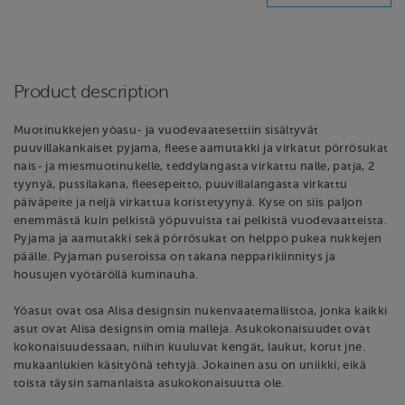
Product description
Muotinukkejen yöasu- ja vuodevaatesettiin sisältyvät
puuvillakankaiset pyjama, fleese aamutakki ja virkatut pörrösukat
nais- ja miesmuotinukelle, teddylangasta virkattu nalle, patja, 2
tyynyä, pussilakana, fleesepeitto, puuvillalangasta virkattu
päiväpeite ja neljä virkattua koristetyynyä. Kyse on siis paljon
enemmästä kuin pelkistä yöpuvuista tai pelkistä vuodevaatteista.
Pyjama ja aamutakki sekä pörrösukat on helppo pukea nukkejen
päälle. Pyjaman puseroissa on takana nepparikiinnitys ja
housujen vyötäröllä kuminauha.
Yöasut ovat osa Alisa designsin nukenvaatemallistoa, jonka kaikki
asut ovat Alisa designsin omia malleja. Asukokonaisuudet ovat
kokonaisuudessaan, niihin kuuluvat kengät, laukut, korut jne.
mukaanlukien käsityönä tehtyjä. Jokainen asu on uniikki, eikä
toista täysin samanlaista asukokonaisuutta ole.