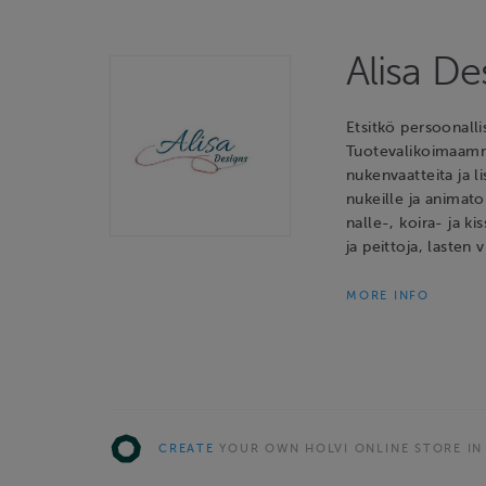
Alisa D
Etsitkö persoonalli
Tuotevalikoimaamme 
nukenvaatteita ja l
nukeille ja animato
nalle-, koira- ja ki
ja peittoja, lasten 
MORE INFO
CREATE
YOUR OWN HOLVI ONLINE STORE IN