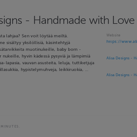
esigns - Handmade with Love
Website
sta lahjaa? Sen voit löytää meiltä.
https://www.ali
sisältyy yksilöllisiä, käsintehtyjä
isätarvikkeita muotinukeille, baby born -
r nukeille, hyvin kädessä pysyviä ja lämpimiä
Alisa Designs - 
ssa-lapasia, vauvan asusteita, leluja, tuttiketjuja
villasukkia, hypistelymuhveja, leikkiruokia, …
Alisa Designs - 
 MINUTES.