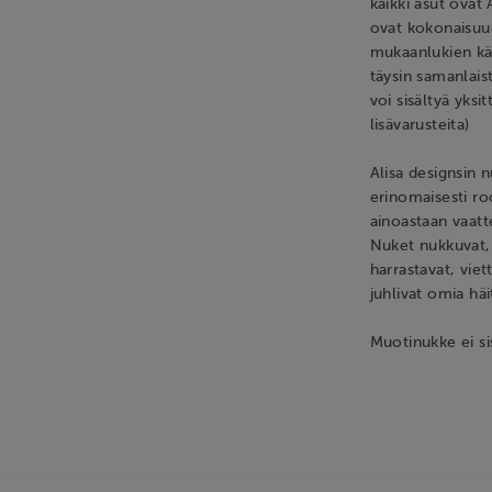
kaikki asut ovat
ovat kokonaisuud
mukaanlukien käs
täysin samanlais
voi sisältyä yksit
lisävarusteita)
Alisa designsin
erinomaisesti ro
ainoastaan vaatt
Nuket nukkuvat, k
harrastavat, vie
juhlivat omia häi
Muotinukke ei si