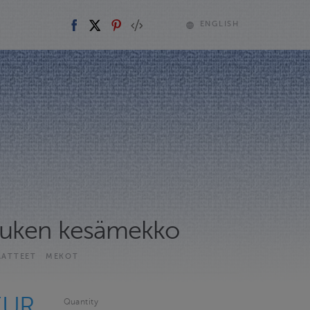
ENGLISH
uken kesämekko
AATTEET
MEKOT
EUR
Quantity