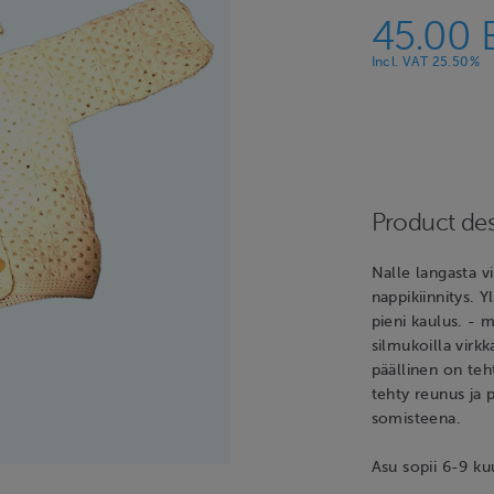
45.00 
Incl. VAT 25.50%
Product des
Nalle langasta v
nappikiinnitys. Y
pieni kaulus. - m
silmukoilla virk
päällinen on teht
tehty reunus ja 
somisteena.
Asu sopii 6-9 ku