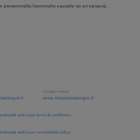
un pienemmälle/isommalle vauvalle tai eri värisenä,
Contact email
sadesigns.fi
anna-liisa@alisadesigns.fi
Handmade with Love terms & conditions
Handmade with Love cancellation policy