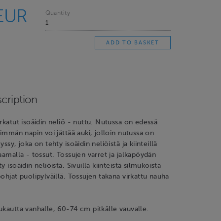
EUR
Quantity
cription
irkatut isoäidin neliö - nuttu. Nutussa on edessä
limmän napin voi jättää auki, jolloin nutussa on
yssy, joka on tehty isoäidin neliöistä ja kiinteillä
kaamalla - tossut. Tossujen varret ja jalkapöydän
y isoäidin neliöistä. Sivuilla kiinteistä silmukoista
pohjat puolipylväillä. Tossujen takana virkattu nauha
ukautta vanhalle, 60-74 cm pitkälle vauvalle.