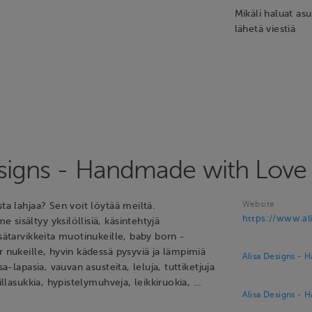
Mikäli haluat as
lähetä viestiä
esigns - Handmade with Love
Website
sta lahjaa? Sen voit löytää meiltä.
https://www.ali
sisältyy yksilöllisiä, käsintehtyjä
isätarvikkeita muotinukeille, baby born -
r nukeille, hyvin kädessä pysyviä ja lämpimiä
Alisa Designs - 
ssa-lapasia, vauvan asusteita, leluja, tuttiketjuja
villasukkia, hypistelymuhveja, leikkiruokia, …
Alisa Designs - 