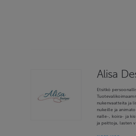
Alisa D
Etsitkö persoonalli
Tuotevalikoimaamme 
nukenvaatteita ja l
nukeille ja animato
nalle-, koira- ja ki
ja peittoja, lasten 