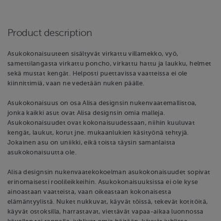
Product description
Asukokonaisuuteen sisältyvät virkattu villamekko, vyö,
samettilangasta virkattu poncho, virkattu hattu ja laukku, helmet
sekä mustat kengät. Helposti puettavissa vaatteissa ei ole
kiinnittimiä, vaan ne vedetään nuken päälle.
Asukokonaisuus on osa Alisa designsin nukenvaatemallistoa,
jonka kaikki asut ovat Alisa designsin omia malleja.
Asukokonaisuudet ovat kokonaisuudessaan, niihin kuuluvat
kengät, laukut, korut jne. mukaanlukien käsityönä tehtyjä.
Jokainen asu on uniikki, eikä toista täysin samanlaista
asukokonaisuutta ole.
Alisa designsin nukenvaatekokoelman asukokonaisuudet sopivat
erinomaisesti roolileikkeihin. Asukokonaisuuksissa ei ole kyse
ainoastaan vaatteista, vaan oikeastaan kokonaisesta
elämäntyylistä. Nuket nukkuvat, käyvät töissä, tekevät kotitöitä,
käyvät ostoksilla, harrastavat, viettävät vapaa-aikaa luonnossa