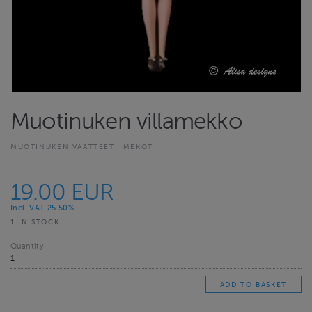
Muotinuken villamekko
MUOTINUKEN VAATTEET
MEKOT
19.00 EUR
Incl. VAT 25.50%
1 IN STOCK
Quantity