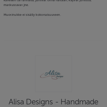
kävellen tai rannalla, juhlivat omia häitään, käyvät juhlissa,
matkustavat jne.
Muotinukke ei sisälly kokonaisuuteen.
Alisa Designs - Handmade