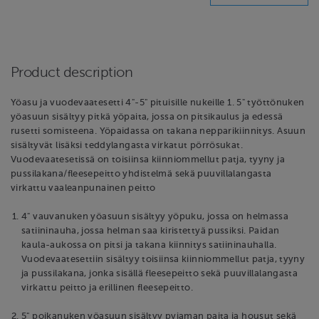
Product description
Yöasu ja vuodevaatesetti 4"-5" pituisille nukeille 1. 5" työttönuken
yöasuun sisältyy pitkä yöpaita, jossa on pitsikaulus ja edessä
rusetti somisteena. Yöpaidassa on takana nepparikiinnitys. Asuun
sisältyvät lisäksi teddylangasta virkatut pörrösukat.
Vuodevaatesetissä on toisiinsa kiinniommellut patja, tyyny ja
pussilakana/fleesepeitto yhdistelmä sekä puuvillalangasta
virkattu vaaleanpunainen peitto
4" vauvanuken yöasuun sisältyy yöpuku, jossa on helmassa
satiininauha, jossa helman saa kiristettyä pussiksi. Paidan
kaula-aukossa on pitsi ja takana kiinnitys satiininauhalla.
Vuodevaatesettiin sisältyy toisiinsa kiinniommellut patja, tyyny
ja pussilakana, jonka sisällä fleesepeitto sekä puuvillalangasta
virkattu peitto ja erillinen fleesepeitto.
5" poikanuken yöasuun sisältyy pyjaman paita ja housut sekä