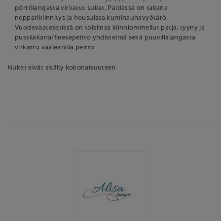
pörrölangasta virkatut sukat, Paidassa on takana
nepparikiinnitys ja housuissa kuminauhavyötärö.
Vuodevaatesetissä on toisiinsa kiinniommellut patja, tyyny ja
pussilakana/fleesepeitto yhdistelmä sekä puuvillalangasta
virkattu vaaleanlila peitto
Nuket eivät sisälly kokonaisuuteen