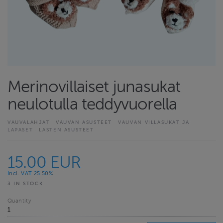
Merinovillaiset junasukat
neulotulla teddyvuorella
VAUVALAHJAT
VAUVAN ASUSTEET
VAUVAN VILLASUKAT JA
LAPASET
LASTEN ASUSTEET
15.00 EUR
Incl. VAT 25.50%
3 IN STOCK
Quantity