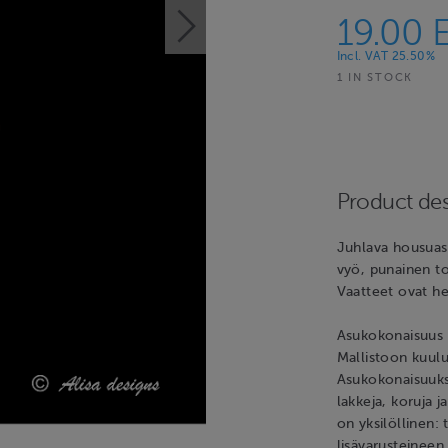
19.00 
Incl. VAT 25.50%
1 IN STOCK
Product des
Juhlava housuasu
vyö, punainen top
Vaatteet ovat he
Asukokonaisuus 
Mallistoon kuulu
Asukokonaisuuksi
lakkeja, koruja 
on yksilöllinen: 
lisävarusteineen