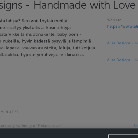
esigns - Handmade with Love
Website
sta lahjaa? Sen voit löytää meiltä.
https://www.ali
sisältyy yksilöllisiä, käsintehtyjä
isätarvikkeita muotinukeille, baby born -
r nukeille, hyvin kädessä pysyviä ja lämpimiä
Alisa Designs - 
ssa-lapasia, vauvan asusteita, leluja, tuttiketjuja
villasukkia, hypistelymuhveja, leikkiruokia, …
Alisa Designs - 
 MINUTES.
ervisory Authority of Finland as an
Sh
the European Economic Area.
Sh
Ca