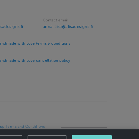
Contact email
sadesigns.fi
anna-liisa@alisadesigns.fi
Handmade with Love terms & conditions
Handmade with Love cancellation policy
op Terms and Conditions
op privacy policy
CANCEL ORDER
ncellation policy