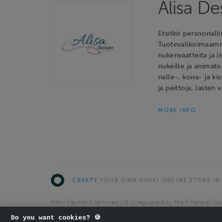
Alisa D
Etsitkö persoonalli
Tuotevalikoimaamme 
nukenvaatteita ja l
nukeille ja animato
nalle-, koira- ja ki
ja peittoja, lasten 
MORE INFO
CREATE
YOUR OWN HOLVI ONLINE STORE IN
Holvi Payment Services Ltd is regulated by the Financial Sup
Authorised Payment Institution with license to operate in 
Do you want cookies? 🍪