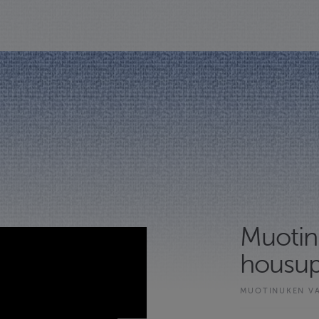
Muotin
housu
MUOTINUKEN V