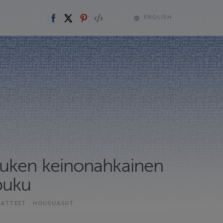
ENGLISH
uken keinonahkainen
puku
AATTEET
HOUSUASUT