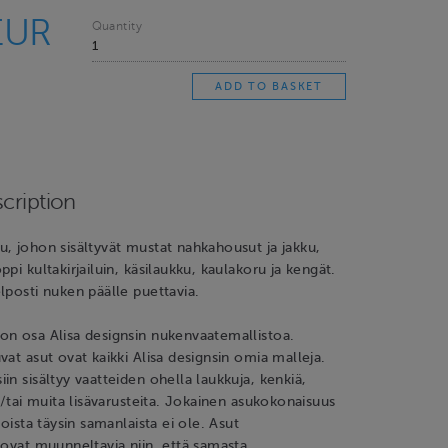
EUR
Quantity
cription
, johon sisältyvät mustat nahkahousut ja jakku,
pi kultakirjailuin, käsilaukku, kaulakoru ja kengät.
lposti nuken päälle puettavia.
on osa Alisa designsin nukenvaatemallistoa.
vat asut ovat kaikki Alisa designsin omia malleja.
in sisältyy vaatteiden ohella laukkuja, kenkiä,
ja/tai muita lisävarusteita. Jokainen asukokonaisuus
toista täysin samanlaista ei ole. Asut
 ovat muunneltavia niin, että samasta