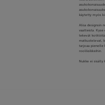
asukokonaisuude
asukokonaisuuksi
käytetty myös ki
Alisa designsin
vaatteista. Kyse
tekevät kotitöitä
matkustelevat, kä
tarjoaa pienelle 
roolileikkeihin.
Nukke ei sisälly