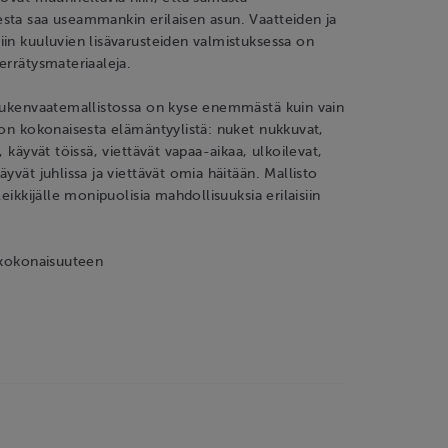
sta saa useammankin erilaisen asun. Vaatteiden ja
in kuuluvien lisävarusteiden valmistuksessa on
errätysmateriaaleja.
 nukenvaatemallistossa on kyse enemmästä kuin vain
 on kokonaisesta elämäntyylistä: nuket nukkuvat,
, käyvät töissä, viettävät vapaa-aikaa, ulkoilevat,
yvät juhlissa ja viettävät omia häitään. Mallisto
leikkijälle monipuolisia mahdollisuuksia erilaisiin
 kokonaisuuteen