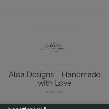
Alisa Designs - Handmade
with Love
MORE INFO
Etsitkö persoonallista lahjaa? Sen voit löytää meiltä.
Tuotevalikoimaamme sisältyy yksilöllisiä, käsintehtyjä
nukenvaatteita ja lisätarvikkeita muotinukeille, baby born -
Do you want cookies? 🍪