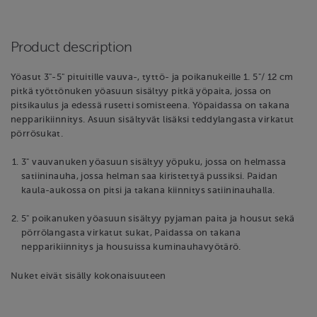
Product description
Yöasut 3"-5" pituitille vauva-, tyttö- ja poikanukeille 1. 5"/ 12 cm
pitkä työttönuken yöasuun sisältyy pitkä yöpaita, jossa on
pitsikaulus ja edessä rusetti somisteena. Yöpaidassa on takana
nepparikiinnitys. Asuun sisältyvät lisäksi teddylangasta virkatut
pörrösukat.
3" vauvanuken yöasuun sisältyy yöpuku, jossa on helmassa
satiininauha, jossa helman saa kiristettyä pussiksi. Paidan
kaula-aukossa on pitsi ja takana kiinnitys satiininauhalla.
5" poikanuken yöasuun sisältyy pyjaman paita ja housut sekä
pörrölangasta virkatut sukat, Paidassa on takana
nepparikiinnitys ja housuissa kuminauhavyötärö.
Nuket eivät sisälly kokonaisuuteen