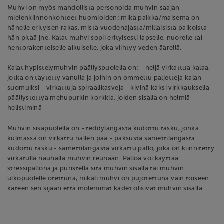
Muhvi on myös mahdollista personoida muhvin saajan
mielenkiinnonkohteet huomioiden: mikä paikka/maisema on
hänelle erityisen rakas, mistä vuodenajasta/millaisista paikoista
hän pitää jne. Kalat muhvi sopii erityisesti lapselle, nuorelle tai
hentorakenteiselle aikuiselle, joka viihtyy veden äärellä.
Kalat hypistelymuhvin päällyspuolella on: - neljä virkattua kalaa,
jotka on täytetty vanulla ja joihin on ommeltu paljetteja kalan
suomuiksi - virkattuja spiraalikasveja - kivinä kaksi virkkauksella
päällystettyä mehupurkin korkkia, joiden sisällä on helmiä
helistiminä
Muhvin sisäpuolella on - teddylangasta kudottu tasku, jonka
kulmassa on virkattu nallen pää - paksusta samettilangasta
kudottu tasku - samettilangasta virkattu pallo, joka on kiinnitetty
virkatulla nauhalla muhvin reunaan. Palloa voi käyttää
stressipallona ja puristella sitä muhvin sisällä tai muhvin
ulkopuolelle otettuna, mikäli muhvi on pujotettuna vain toiseen
käteen sen sijaan että molemmat kädet olisivat muhvin sisällä.