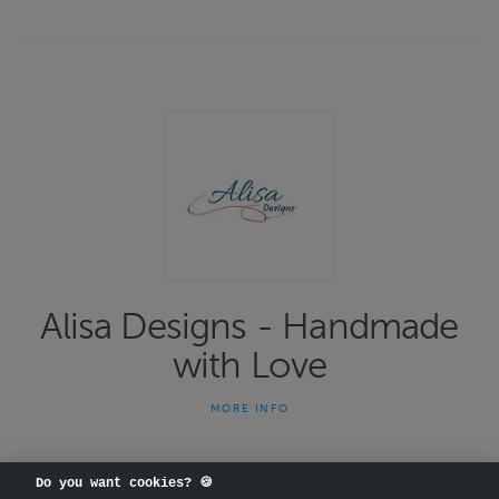
Alisa Designs - Handmade
with Love
MORE INFO
Etsitkö persoonallista lahjaa? Sen voit löytää meiltä.
Tuotevalikoimaamme sisältyy yksilöllisiä, käsintehtyjä
nukenvaatteita ja lisätarvikkeita muotinukeille, baby born -
Do you want cookies? 🍪
nukeille ja animator nukeille, hyvin kädessä pysyviä ja lämpimiä