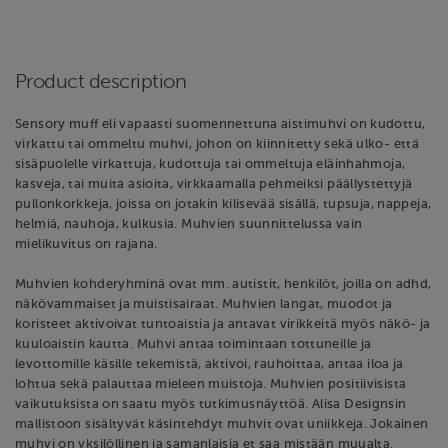
Product description
Sensory muff eli vapaasti suomennettuna aistimuhvi on kudottu,
virkattu tai ommeltu muhvi, johon on kiinnitetty sekä ulko- että
sisäpuolelle virkattuja, kudottuja tai ommeltuja eläinhahmoja,
kasveja, tai muita asioita, virkkaamalla pehmeiksi päällystettyjä
pullonkorkkeja, joissa on jotakin kilisevää sisällä, tupsuja, nappeja,
helmiä, nauhoja, kulkusia. Muhvien suunnittelussa vain
mielikuvitus on rajana.
Muhvien kohderyhminä ovat mm. autistit, henkilöt, joilla on adhd,
näkövammaiset ja muistisairaat. Muhvien langat, muodot ja
koristeet aktivoivat tuntoaistia ja antavat virikkeitä myös näkö- ja
kuuloaistin kautta. Muhvi antaa toimintaan tottuneille ja
levottomille käsille tekemistä, aktivoi, rauhoittaa, antaa iloa ja
lohtua sekä palauttaa mieleen muistoja. Muhvien positiivisista
vaikutuksista on saatu myös tutkimusnäyttöä. Alisa Designsin
mallistoon sisältyvät käsintehdyt muhvit ovat uniikkeja. Jokainen
muhvi on yksilöllinen ja samanlaisia et saa mistään muualta.