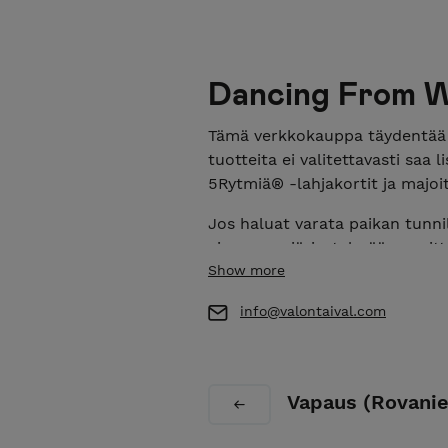
Dancing From W
Tämä verkkokauppa täydentää a
tuotteita ei valitettavasti saa
5Rytmiä® -lahjakortit ja majoit
Jos haluat varata paikan tunnil
ajanvarausjärjestelmään osoit
Show more
5Rytmiä on kokonaisvaltainen 
menetelmä, joka sopii kaikille 
info@valontaival.com
tai fyysisistä rajoitteista rii
tapaa liikkua viiden eri ”rytmin
itsetuntemukseen, iloon, henk
Vapaus (Rovani
oppimiseen.