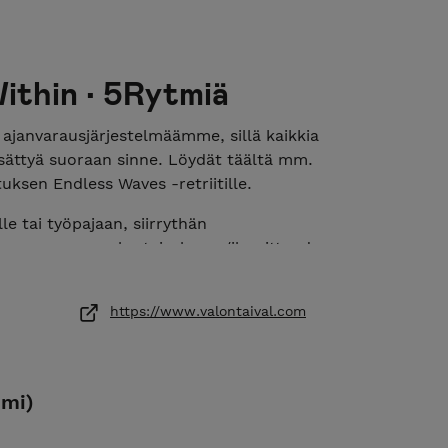
ithin • 5Rytmiä
janvarausjärjestelmäämme, sillä kaikkia
 lisättyä suoraan sinne. Löydät täältä mm.
uksen Endless Waves -retriitille.
le tai työpajaan, siirrythän
teeseen www.valontaival.com/ilmoittaudu.
luovan tanssin ja tanssimeditaation
iästä, sukupuolesta, liikunnallisesta taustasta
https://www.valontaival.com
ppumatta. Lähestymme jokaisen ainutlaatuista
” eli liikelaadun kautta. 5Rytmiä on tie
ilökohtaiseen kasvuun ja keholliseen
emi)