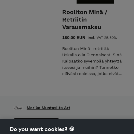
Rooliton Minä /
Retriitin
Varausmaksu
180.00 EUR
Incl. VAT 25.50%
Rooliton Minä -retriitti:
Uskalla olla Olennaisesti Sinä
Kaipaatko syvempää yhteyttä
itseesi ja muihin? Tunnetko
eläväsi rooleissa, jotka eivät
enää palvele sieluasi?
"Jokaisessa meissä asuu
tarina, joka muistuttaa
ulkoisen menestyjän
(kontrollin ja paineiden vanki)
Marika Mustasilta Art
ja itseään suojelevan sielun
(haavoittuvuuden peittäjä)
matkaa. Pinnan alla me kaikki
CANCEL ORDER
Do you want cookies? 🍪
etsimme samaa: aitoa