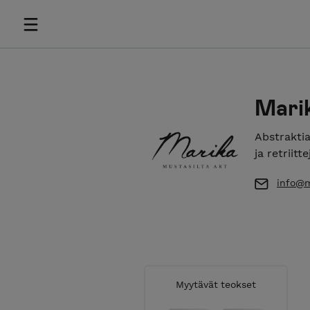
Mari
Abstraktia
ja retriitte
info@m
Myytävät teokset