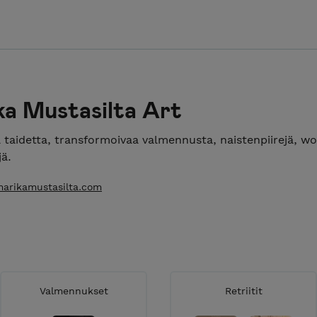
ka Mustasilta Art
 taidetta, transformoivaa valmennusta, naistenpiirejä, w
jä.
arikamustasilta.com
Valmennukset
Retriitit