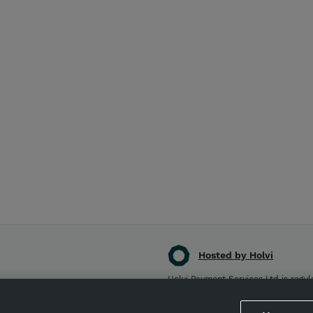
Hosted by Holvi
Holvi Payment Services Ltd is regul
Authorised Payment Institution wit