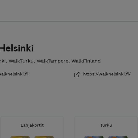
elsinki
nki, WalkTurku, WalkTampere, WalkFinland
alkhelsinki.fi
https://walkhelsinki.fi/
Lahjakortit
Turku