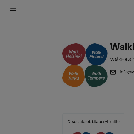
WalkH
WalkHelsi
info@w
Opastukset tilausryhmille