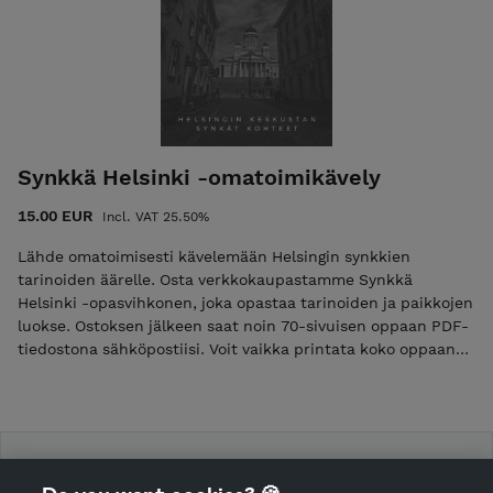
Synkkä Helsinki -omatoimikävely
15.00 EUR
Incl. VAT 25.50%
Lähde omatoimisesti kävelemään Helsingin synkkien
tarinoiden äärelle. Osta verkkokaupastamme Synkkä
Helsinki -opasvihkonen, joka opastaa tarinoiden ja paikkojen
luokse. Ostoksen jälkeen saat noin 70-sivuisen oppaan PDF-
tiedostona sähköpostiisi. Voit vaikka printata koko oppaan
tai tutkia sitä kännykän avulla. Synkkä Helsinki -opas
sisältää noin 5 kilometriä pitkän reitin Helsingissä, jonka
varrella on historiallisia rikospaikkoja. Reitti alkaa
Narinkkatorilta, kiertää keskustassa, Kaartinkaupungissa ja
Punavuoressa. Rengaskierros päättyy Kamppiin
WalkHelsinki
Fredrikinkadulle. Oppaassa on karttoja ja osoitteita, joiden