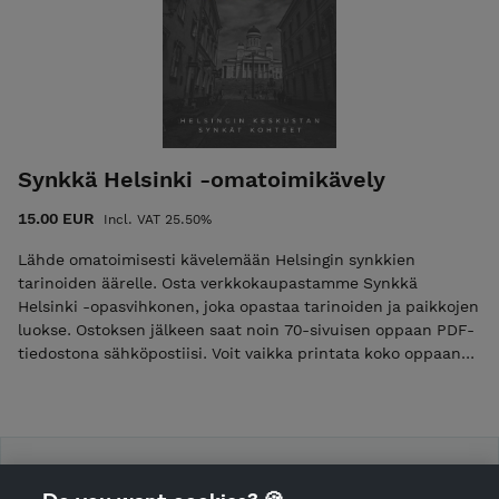
Synkkä Helsinki -omatoimikävely
15.00 EUR
Incl. VAT 25.50%
Lähde omatoimisesti kävelemään Helsingin synkkien
tarinoiden äärelle. Osta verkkokaupastamme Synkkä
Helsinki -opasvihkonen, joka opastaa tarinoiden ja paikkojen
luokse. Ostoksen jälkeen saat noin 70-sivuisen oppaan PDF-
tiedostona sähköpostiisi. Voit vaikka printata koko oppaan
tai tutkia sitä kännykän avulla. Synkkä Helsinki -opas
sisältää noin 5 kilometriä pitkän reitin Helsingissä, jonka
varrella on historiallisia rikospaikkoja. Reitti alkaa
Narinkkatorilta, kiertää keskustassa, Kaartinkaupungissa ja
Punavuoressa. Rengaskierros päättyy Kamppiin
WalkHelsinki
Fredrikinkadulle. Oppaassa on karttoja ja osoitteita, joiden