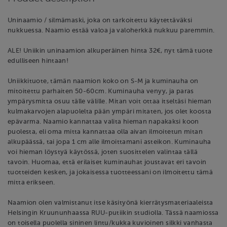
Uninaamio / silmämaski, joka on tarkoitettu käytettäväksi
nukkuessa. Naamio estää valoa ja valoherkkä nukkuu paremmin.
ALE! Uniikin uninaamion alkuperäinen hinta 32€, nyt tämä tuote
edulliseen hintaan!
Uniikkituote, tämän naamion koko on S-M ja kuminauha on
mitoitettu parhaiten 50-60cm. Kuminauha venyy, ja paras
ympärysmitta osuu tälle välille. Mitan voit ottaa itseltäsi hieman
kulmakarvojen alapuolelta pään ympäri mitaten, jos olet koosta
epävarma. Naamio kannattaa valita hieman napakaksi koon
puolesta, eli oma mitta kannattaa olla aivan ilmoitetun mitan
alkupäässä, tai jopa 1 cm alle ilmoittamani asteikon. Kuminauha
voi hieman löystyä käytössä, joten suosittelen valintaa tällä
tavoin. Huomaa, että erilaiset kuminauhat joustavat eri tavoin
tuotteiden kesken, ja jokaisessa tuotteessani on ilmoitettu tämä
mitta erikseen.
Naamion olen valmistanut itse käsityönä kierrätysmateriaaleista
Helsingin Kruununhaassa RUU-putiikin studiolla. Tässä naamiossa
on toisella puolella sininen lintu/kukka kuvioinen silkki vanhasta