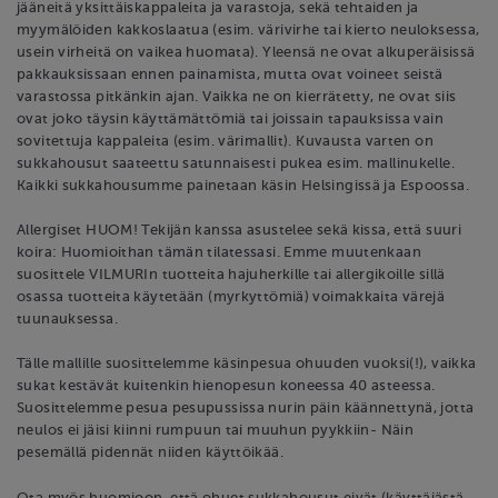
jääneitä yksittäiskappaleita ja varastoja, sekä tehtaiden ja
myymälöiden kakkoslaatua (esim. värivirhe tai kierto neuloksessa,
usein virheitä on vaikea huomata). Yleensä ne ovat alkuperäisissä
pakkauksissaan ennen painamista, mutta ovat voineet seistä
varastossa pitkänkin ajan. Vaikka ne on kierrätetty, ne ovat siis
ovat joko täysin käyttämättömiä tai joissain tapauksissa vain
sovitettuja kappaleita (esim. värimallit). Kuvausta varten on
sukkahousut saateettu satunnaisesti pukea esim. mallinukelle.
Kaikki sukkahousumme painetaan käsin Helsingissä ja Espoossa.
Allergiset HUOM! Tekijän kanssa asustelee sekä kissa, että suuri
koira: Huomioithan tämän tilatessasi. Emme muutenkaan
suosittele VILMURIn tuotteita hajuherkille tai allergikoille sillä
osassa tuotteita käytetään (myrkyttömiä) voimakkaita värejä
tuunauksessa.
Tälle mallille suosittelemme käsinpesua ohuuden vuoksi(!), vaikka
sukat kestävät kuitenkin hienopesun koneessa 40 asteessa.
Suosittelemme pesua pesupussissa nurin päin käännettynä, jotta
neulos ei jäisi kiinni rumpuun tai muuhun pyykkiin- Näin
pesemällä pidennät niiden käyttöikää.
Ota myös huomioon, että ohuet sukkahousut eivät (käyttäjästä