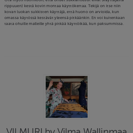
rippuuen) kestä kovin montaa käyttökertaa. Tekijä on itse niin
kovan luokan sukkisten käyttäjä, että huono on arvioida, kun
omassa käytössä kestävät yleensä pitkäänkin. En voi kuitenkaan
taata ohuille malleille yhtä pitkää käyttöikää, kun paksummissa.
VILMURI by Vilma Wallinmaa