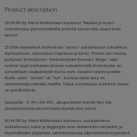
Product description
VILMURI by Vilma Wallinmaan kuvitetut "Naakat ja muut"-
sukkahousut persoonallisella printillä tuovat iloa asuun kuin
asuun!
15 DEN vaaleahkot ihonväriset "tattoo" sukkahousut (ohuehkot,
läpikuultavat, vahvistettu haaraosa ja kärki): Printin väri musta,
pohjaväri ihonvärinen. Keskisävyinen ihonväri, Beige / vaal.
ruskea! Sopii parhaiten astetta ruskeammalle ihonsävylle, tai
suhteellisen vaaleahkolle mutta esim. kesäksi ruskettuneelle
iholle. color: "amber" tai "Sun", kuvissa tämä sävy on
vasemmanpuoleisella mallilla. Tässä tuotteesssa sukkikset matat
tai puolikiiltävät.
Saatavilla: -S-M (=36-40) , alkuperäinen merkki Nur Die
(avaamattomia second hand löytöjä alun perin).
VILMURI by Vilma Wallinmaan kuvitetut, uusiopainetut
sukkahousut,sukat ja leggingsit ovat esimerkiksi tehtaiden ja
myymälöiden ylijäämää, vahinkotavaraa, käyttämättä/myymättä