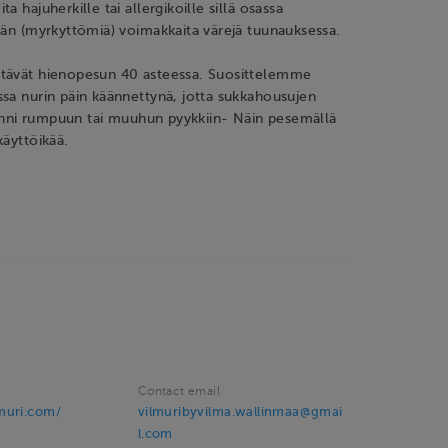
a hajuherkille tai allergikoille sillä osassa
ään (myrkyttömiä) voimakkaita värejä tuunauksessa.
tävät hienopesun 40 asteessa. Suosittelemme
sa nurin päin käännettynä, jotta sukkahousujen
kiinni rumpuun tai muuhun pyykkiin- Näin pesemällä
käyttöikää.
Contact email
muri.com/
vilmuribyvilma.wallinmaa@gmai
l.com