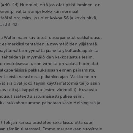
(=40-44) Huomioi, että jos olet pitkä ihminen, on
parempi valita isompi koko kun normaali
äröltä on: esim. jos olet kokoa 36 ja kovin pitkä,
tai 38-42.
a Wallinmaan kuvitetut, uusiopainetut sukkahousut
at esimerkiksi tehtaiden ja myymälöiden ylijäämää,
käyttämättä/myymättä jääneitä yksittäiskappaleita
kä tehtaiden ja myymälöiden kakkoslaatua (esim.
rto neuloksessa, usein virheitä on vaikea huomata).
alkuperäisissä pakkauksissaan ennen painamista,
et seistä varastossa pitkänkin ajan. Vaikka ne on
vat siis ovat joko täysin käyttämättömiä tai joissain
sovitettuja kappaleita (esim. värimallit). Kuvausta
ousut saateettu satunnaisesti pukea esim.
ikki sukkahousumme painetaan käsin Helsingissä ja
 Tekijän kanssa asustelee sekä kissa, että suuri
han tämän tilatessasi. Emme muutenkaan suosittele