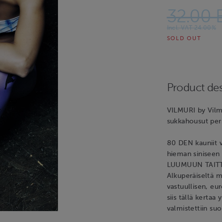
32.00 
Incl. VAT 24.00%
SOLD OUT
Product des
VILMURI by Vilm
sukkahousut pers
80 DEN kauniit v
hieman siniseen 
LUUMUUN TAITTA
Alkuperäiseltä m
vastuullisen, e
siis tällä kertaa
valmistettiin suo