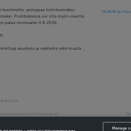
ni huolimatta, pomppaa toimitusmaksu
VILMURI by Vilma
aksi. Postituksessa voi olla myös viivettä.
n palaa normaaliin 4.8.2026.
A!
vitettuja asusteita ja vaatteita sekä muuta …
 MINUTES.
ervisory Authority of Finland as an
Sh
the European Economic Area.
Manage c
ads and marketing — making your Holvi experience even