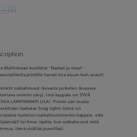
EUR
cription
a Wallinmaan kuvitetut "Naakat ja muut"-
oonallisella printillä tuovat iloa asuun kuin asuun!
ioletit sukkahousut (kuvasta poiketen (kuvassa
taittava violetin sävy), tmä kappale on SYVÄ
VA LÄMPIMÄMPI LILA). Printin väri musta.
erkiltään laadukas Snag tights (tämä on
uroopassa tuotetun sukkahousumerkin kappale, eikä
 ylijäämää!) tai Amar (ajalta, kun sukkahousut vielä
messa, tämä sisältää puuvillaa).