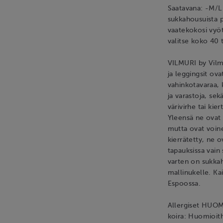
Saatavana: -M/L 
sukkahousuista 
vaatekokosi vyöt
valitse koko 40 
VILMURI by Vilm
ja leggingsit ov
vahinkotavaraa, 
ja varastoja, se
värivirhe tai kie
Yleensä ne ovat 
mutta ovat voine
kierrätetty, ne o
tapauksissa vain 
varten on sukkah
mallinukelle. Ka
Espoossa.
Allergiset HUOM!
koira: Huomioit