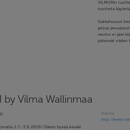
VILMURIn tuotteit
tuotteita käytet
Sukkahousut kes
pesua pesupussis
neulos ei jäisi 
pidennät niiden 
 by Vilma Wallinmaa
Website
A!
http://www.vil
malla 2.7.-3.8.2026! Oikein hyvää kesää!