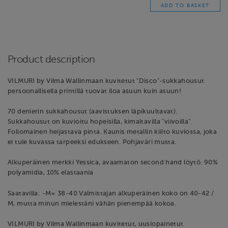
Product description
VILMURI by Vilma Wallinmaan kuvitetut "Disco"-sukkahousut
persoonallisella printillä tuovat iloa asuun kuin asuun!
70 denierin sukkahousut (aavistuksen läpikuultavat).
Sukkahousut on kuvioitu hopeisilla, kimaltavilla "viivoilla".
Foliomainen heijastava pinta. Kaunis metallin kiilto kuviossa, joka
ei tule kuvassa tarpeeksi edukseen. Pohjaväri musta.
Alkuperäinen merkki Yessica, avaamaton second hand löytö. 90%
polyamidia, 10% elastaania
Saatavilla: -M= 38-40 Valmistajan alkuperäinen koko on 40-42 /
M, mutta minun mielestäni vähän pienempää kokoa.
VILMURI by Vilma Wallinmaan kuvitetut, uusiopainetut