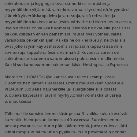
sukkahousut ja leggingsit ovat esimerkiksi tehtaiden ja
myymälöiden ylijäämää, vahinkotavaraa, käyttämättä/myymättä
jääneitä yksittäiskappaleita ja varastoja, sekä tehtaiden ja
myymälöiden kakkoslaatua (esim. värivirhe tai kierto neuloksessa,
usein virheitä on vaikea huomata). Yleensä ne ovat alkuperäisissä
pakkauksissaan ennen painamista, mutta ovat voineet seistä
varastossa pitkänkin ajan. Vaikka ne on kierrätetty, ne ovat siis
ovat joko täysin käyttämättömiä tai joissain tapauksissa vain
sovitettuja kappaleita (esim. värimallit). Kuvausta varten on
sukkahousut saateettu satunnaisesti pukea esim. mallinukelle.
Kaikki sukkahousumme painetaan käsin Helsingissä ja Espoossa.
Allergiset HUOM! Tekijän kanssa asustelee useampi kissa:
Huomioithan tämän tilatessasi. Emme muutenkaan suosittele
VILMURIn tuotteita hajuherkille tai allergikoille sillä osassa
tuotteita käytetään (täysin myrkyttömiä) voimakkaita värejä
tuunauksessa.
Tälle mallille suosittelemme käsinpesua(!), vaikka sukat kestävät
kuitenkin hienopesun koneessa 40 asteessa. Suosittelemme
pesua pesupussissa nurin päin käännettynä, jotta neulos ei jäisi
kiinni rumpuun tai muuhun pyykkiin- Näin pesemällä pidennät