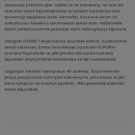
varastossa pitkänkin ajan. Vaikka ne on kierrätetty, ne ovat siis
ovat joko täysin käyttämättömiä tai joissain tapauksissa vain
sovitettuja kappaleita (esim. värimallit). Kuvausta varten on
sukkahousut saateettu satunnaisesti pukea esim. mallinukelle.
Kaikki sukkahousumme painetaan käsin Helsingissä ja Espoossa.
Allergiset HUOM! Tekijän kanssa asustelee eläimiä: Huomioithan
tämän tilatessasi. Emme muutenkaan suosittele VILMURIn
tuotteita hajuherkille tai allergikoille sillä osassa tuotteita
käytetään (myrkyttömiä) voimakkaita värejä tuunauksessa.
Leggingsit kestävät hienopesun 40 asteessa. Suosittelemme
pesua pesupussissa nurin päin käännettynä, jotta neulos ei jäisi
kiinni rumpuun tai muuhun pyykkiin- Näin pesemällä pidennät
niiden käyttöikää.