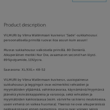
Product description
VILMURI by Vilma Wallinmaan kuvitetut "Sade"-sukkahousut
persoonallisella printillä tuovat iloa asuun kuin asuun!
Mustat sukkahousut valkoisella printillä. 80 Denieriä.
Alkuperäinen merkki Nur Die, avaamaton second han löytö.
89%polyamide, 11%lycra.
Saatavana: XL/XXL= 48-52
VILMURI by Vilma Wallinmaan kuvitetut, uusiopainetut
sukkahousut ja leggingsit ovat esimerkiksi tehtaiden ja
myymälöiden ylijäämää, vahinkotavaraa, käyttämättä/myymättä
jääneitä yksittäiskappaleita ja varastoja, sekä tehtaiden ja
myymälöiden kakkoslaatua (esim. värivirhe tai kierto neuloksessa,
usein virheitä on vaikea huomata). Yleensä ne ovat alkuperäisissä
pakkauksissaan ennen painamista, mutta ovat voineet seistä