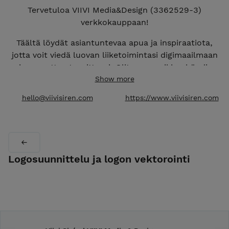
Tervetuloa VIIVI Media&Design (3362529-3)
verkkokauppaan!
Täältä löydät asiantuntevaa apua ja inspiraatiota,
jotta voit viedä luovan liiketoimintasi digimaailmaan
ja saavuttaa tavoitteesi. Olitpa muusikko, bändi,
taiteilija tai yrittäjä luovalla alalla, verkkokauppani
Show more
tarjoaa räätälöityjä ratkaisuja, jotka auttavat sinua
hello@viivisiren.com
https://www.viivisiren.com
erottumaan verkossa ja kasvattamaan brändiäsi.
Logosuunnittelu ja logon vektorointi