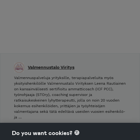
Valmennustalo Viritys
Valmennuspalveluja yrityksille, terapiapalveluita myös
yksityishenkilöille Valmennustalo Virityksen Leena Rautiainen
on kansainvälisesti sertifioitu ammatticoach (ICF PCC),
työnohjaaja (STOry), coaching supervisor ja
ratkaisukeskeinen lyhytterapeutti, jolla on noin 20 vuoden
kokemus esihenkilöiden, yrittäjien ja työyhteisöjen
valmentajana sekä tätä edeltävä useiden vuosien esihenkilö-
ja …
Shop privacy policy
Do you want cookies? 🍪
Cancellation policy