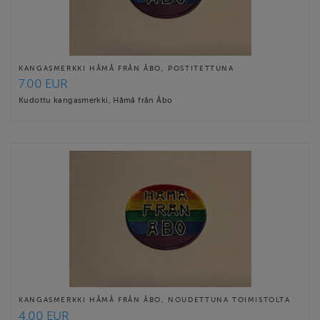
KANGASMERKKI HÅMÅ FRÅN ÅBO, POSTITETTUNA
7.00 EUR
Kudottu kangasmerkki, Håmå från Åbo
KANGASMERKKI HÅMÅ FRÅN ÅBO, NOUDETTUNA TOIMISTOLTA
4.00 EUR