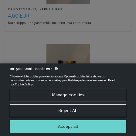
KANGASMERKKI, KARHULIPPU
4.00 EUR
Karhulippu kangasmerkki noudettuna toimistolta
Do you want cookies? 🍪
Choose which cookies you want to accept. Optional cookies let us show you
personalised ads and marketing — making your Holvi experience even sweeter.
Read
our Cookie Policy.
Manage cookies
KANGASMERKKI, KARHULIPPU
Reject All
7.00 EUR
Karhulippu kangasmerkki, postitettuna
Accept all