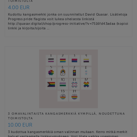
TOIMISTOLTA
4.00 EUR
Kudottu kangasmerkki jonka on suunnitellut David Quasar. Lisätietoja
Progress pride flagista voit lukea oheisesta linkistä
http://quasar.digital/shop/progress-initiative/?v=7516fd43adaa (kopioi
linkki ja kirjoita/sijoita …
3 OMAVALINTAISTA KANGASMERKKIÄ KYMPILLÄ, NOUDETTUNA
TOIMISTOLTA
10.00 EUR
3 kudottua kangasmerkkiä oman valinnan mukaan. Kerro mitkä merkit
haluat vastaamalla lisäkysymykseen. Voit tilata vaikka useamman