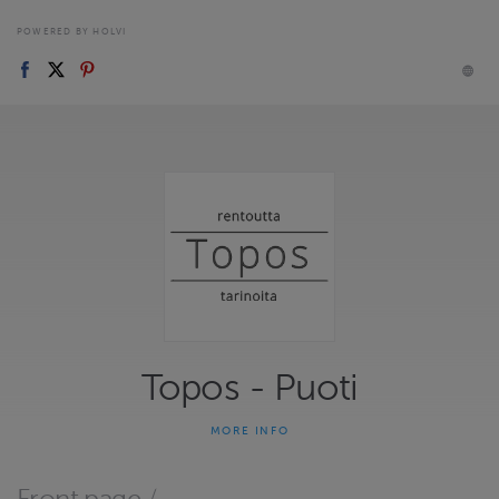
POWERED BY HOLVI
Topos - Puoti
MORE INFO
Tervetuloa Topoksen verkkokauppaan!
Kaupastamme voit ladata erilaisia rentousohjelmia. Valitse itsellesi