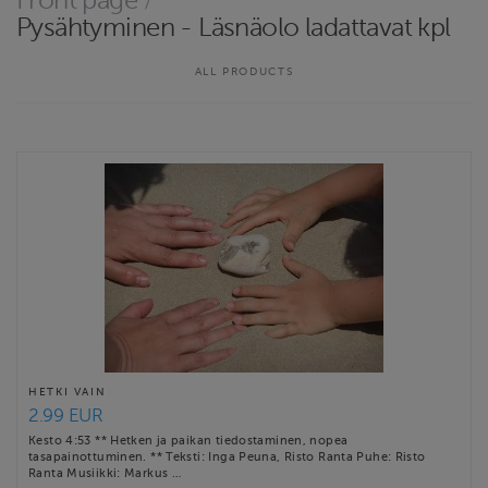
Front page
/
sopiva harjoitus, kuuntele ja nauti, tasapainota omaa olotilaasi.
Pysähtyminen - Läsnäolo ladattavat kpl
Voit valita lyhyen läsnäoloharjoituksen tai pidemmän
mielikuvarentoutumisen.
ALL PRODUCTS
Huomaathan, että ostotapahtuman kuitilla on linkki lisätietoihin
ja kappalekohtaisiin ohjeisiin.
Mukavia kuunteluhetkiä …
Website
http://www.topos.fi
Contact email
topos@topos.fi
HETKI VAIN
2.99 EUR
Kesto 4:53 ** Hetken ja paikan tiedostaminen, nopea
tasapainottuminen. ** Teksti: Inga Peuna, Risto Ranta Puhe: Risto
Ranta Musiikki: Markus …