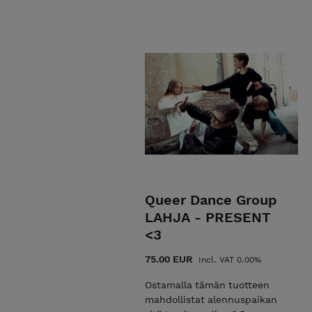
which broaden and break the d
boarders and definitions of th
performances, RRC produces an
Queer Dance Group
LAHJA - PRESENT
<3
75.00 EUR
Incl. VAT 0.00%
Ostamalla tämän tuotteen
mahdollistat alennuspaikan