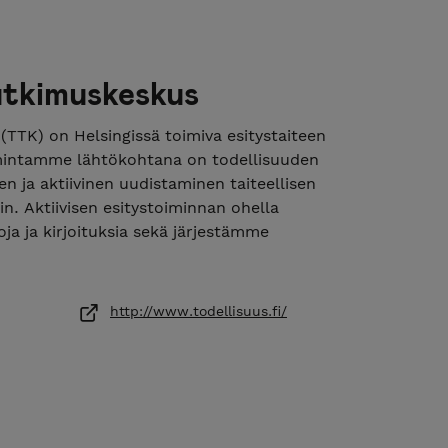
utkimuskeskus
TTK) on Helsingissä toimiva esitystaiteen
oimintamme lähtökohtana on todellisuuden
n ja aktiivinen uudistaminen taiteellisen
in. Aktiivisen esitystoiminnan ohella
oja ja kirjoituksia sekä järjestämme
 paitsi esitystaiteen piirissä toimivia
en ammattilaisia. Tavoitteenamme on herättää ja
a esitystaiteen merkityksestä niin esitystaiteen
http://www.todellisuus.fi/
unnassa ylipäätään.
is a performing arts collective based in
ormances are both a tool for and a result of
es several performance projects each year,