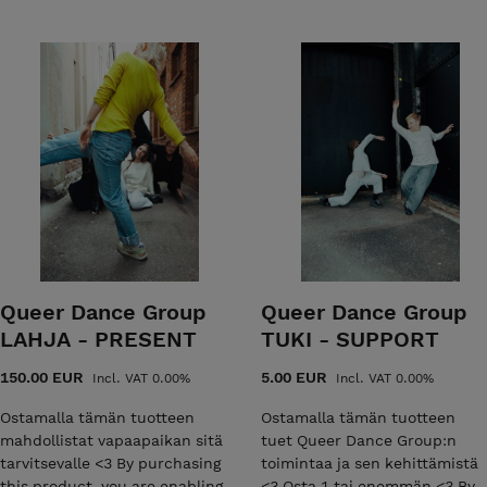
ominant concept of reality as well as the
eatre and performance art. In addition to
d publishes books, articles and reviews.
Queer Dance Group
Queer Dance Group
LAHJA - PRESENT
TUKI - SUPPORT
150.00 EUR
5.00 EUR
Incl. VAT 0.00%
Incl. VAT 0.00%
Ostamalla tämän tuotteen
Ostamalla tämän tuotteen
mahdollistat vapaapaikan sitä
tuet Queer Dance Group:n
tarvitsevalle <3 By purchasing
toimintaa ja sen kehittämistä
this product, you are enabling
<3 Osta 1 tai enemmän <3 By