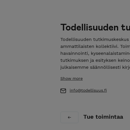
Todellisuuden t
Todellisuuden tutkimuskeskus (
ammattilaisten kollektiivi. T
havainnointi, kyseenalaistamine
tutkimuksen ja esityksen keino
julkaisemme säännöllisesti kirj
tapahtumia, jotka tuovat yhteen
Show more
taiteilijoita myös muiden aloj
ylläpitää aktiivista keskustelu
info@todellisuus.fi
tekijöiden kesken kuin yhteisk
Reality Research Center (RRC) 
Tue toimintaa
Helsinki, Finland. For us, perf
artistic research: RRC produc