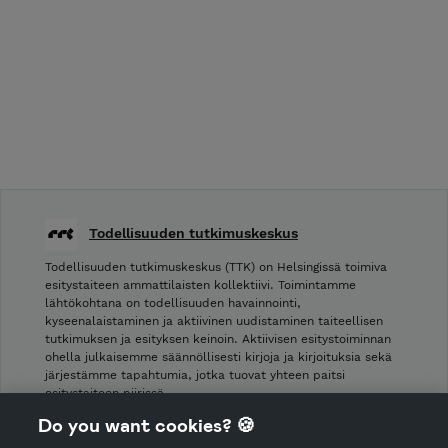
Todellisuuden tutkimuskeskus
Todellisuuden tutkimuskeskus (TTK) on Helsingissä toimiva
esitystaiteen ammattilaisten kollektiivi. Toimintamme
lähtökohtana on todellisuuden havainnointi,
kyseenalaistaminen ja aktiivinen uudistaminen taiteellisen
tutkimuksen ja esityksen keinoin. Aktiivisen esitystoiminnan
ohella julkaisemme säännöllisesti kirjoja ja kirjoituksia sekä
järjestämme tapahtumia, jotka tuovat yhteen paitsi
esitystaiteen piirissä …
Do you want cookies? 🍪
Shop Terms and Conditions