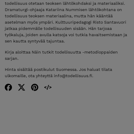
todellisuus otetaan teoksen lähtökohdaksi ja materiaaliksi.
Dramaturgi-ohjaaja Katariina Nummisen lähtökohtana on
todellisuus teoksen materiaalina, mutta hän kääntää
asetelman myös ympäri. Kulttuuripedagogi Risto Santavuori
jatkaa pidemmälle todellisuuden sisään. Hän tarjoaa
työkaluja, joiden avulla katsoja voi tutkia havaitsemistaan ja
sen kautta syntyvää tajuntaa.
Kirja aloittaa Näin tutkit todellisuutta -metodioppaiden
sarjan.
Hinta sisältää postikulut Suomessa. Jos haluat tilata
ulkomaille, ota yhteyttä info@todellisuus.fi.