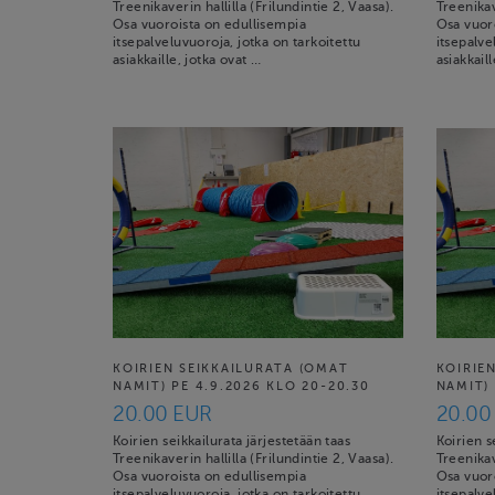
Treenikaverin hallilla (Frilundintie 2, Vaasa).
Treenikav
Osa vuoroista on edullisempia
Osa vuor
itsepalveluvuoroja, jotka on tarkoitettu
itsepalve
asiakkaille, jotka ovat …
asiakkail
KOIRIEN SEIKKAILURATA (OMAT
KOIRIE
NAMIT) PE 4.9.2026 KLO 20-20.30
NAMIT) 
20.00 EUR
20.00
Koirien seikkailurata järjestetään taas
Koirien s
Treenikaverin hallilla (Frilundintie 2, Vaasa).
Treenikav
Osa vuoroista on edullisempia
Osa vuor
itsepalveluvuoroja, jotka on tarkoitettu
itsepalve