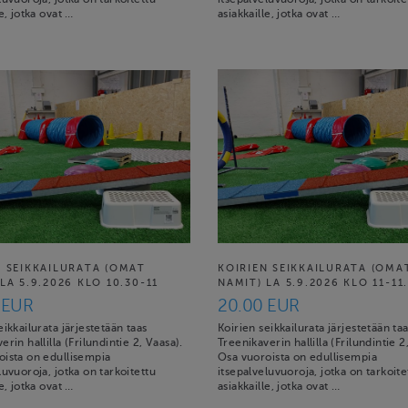
le, jotka ovat …
asiakkaille, jotka ovat …
N SEIKKAILURATA (OMAT
KOIRIEN SEIKKAILURATA (OMA
LA 5.9.2026 KLO 10.30-11
NAMIT) LA 5.9.2026 KLO 11-11
 EUR
20.00 EUR
eikkailurata järjestetään taas
Koirien seikkailurata järjestetään ta
erin hallilla (Frilundintie 2, Vaasa).
Treenikaverin hallilla (Frilundintie 2
oista on edullisempia
Osa vuoroista on edullisempia
luvuoroja, jotka on tarkoitettu
itsepalveluvuoroja, jotka on tarkoite
le, jotka ovat …
asiakkaille, jotka ovat …