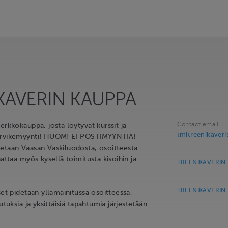
KAVERIN KAUPPA
Contact email
erkkokauppa, josta löytyvät kurssit ja
tmitreenikaver
arvikemyynti! HUOM! EI POSTIMYYNTIÄ!
etaan Vaasan Vaskiluodosta, osoitteesta
nattaa myös kysellä toimitusta kisoihin ja
TREENIKAVERIN 
TREENIKAVERIN K
set pidetään yllämainitussa osoitteessa,
utuksia ja yksittäisiä tapahtumia järjestetään …