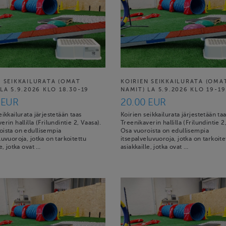
N SEIKKAILURATA (OMAT
KOIRIEN SEIKKAILURATA (OMA
LA 5.9.2026 KLO 18.30-19
NAMIT) LA 5.9.2026 KLO 19-19
 EUR
20.00 EUR
eikkailurata järjestetään taas
Koirien seikkailurata järjestetään ta
erin hallilla (Frilundintie 2, Vaasa).
Treenikaverin hallilla (Frilundintie 2
oista on edullisempia
Osa vuoroista on edullisempia
luvuoroja, jotka on tarkoitettu
itsepalveluvuoroja, jotka on tarkoite
le, jotka ovat …
asiakkaille, jotka ovat …