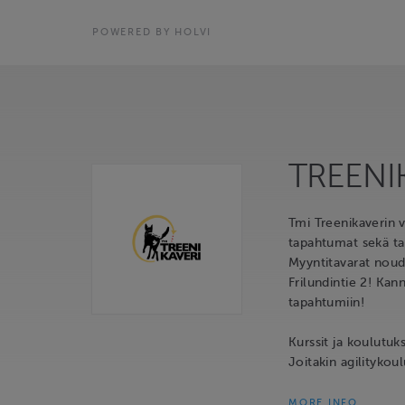
POWERED BY HOLVI
TREENI
Tmi Treenikaverin v
tapahtumat sekä t
Myyntitavarat noud
Frilundintie 2! Kan
tapahtumiin!
Kurssit ja koulutuk
Joitakin agilitykoul
MORE INFO