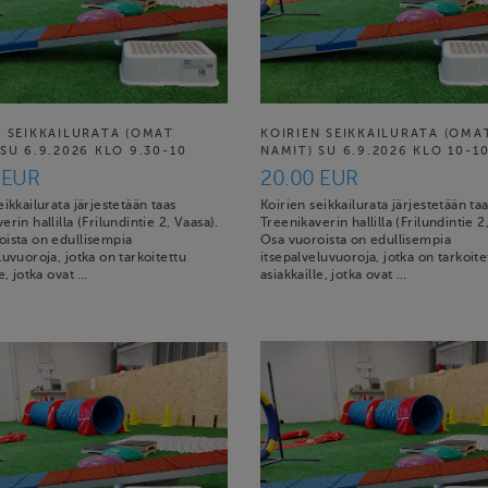
N SEIKKAILURATA (OMAT
KOIRIEN SEIKKAILURATA (OMA
SU 6.9.2026 KLO 9.30-10
NAMIT) SU 6.9.2026 KLO 10-1
 EUR
20.00 EUR
eikkailurata järjestetään taas
Koirien seikkailurata järjestetään ta
erin hallilla (Frilundintie 2, Vaasa).
Treenikaverin hallilla (Frilundintie 2
oista on edullisempia
Osa vuoroista on edullisempia
luvuoroja, jotka on tarkoitettu
itsepalveluvuoroja, jotka on tarkoite
le, jotka ovat …
asiakkaille, jotka ovat …