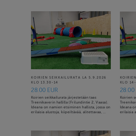
KOIRIEN SEIKKAILURATA LA 5.9.2026
KOIRIEN
KLO 13.30-14
KLO 14-
28.00 EUR
28.00
Koirien seikkailurata järjestetään taas
Koirien s
Treenikaverin hallilla (Frilundintie 2, Vaasa).
Treenikav
Ideana on namien etsiminen hallista, jossa on
Ideana on
erilaisia alustoja, kiipeiltävää, alitettavaa, …
erilaisia 