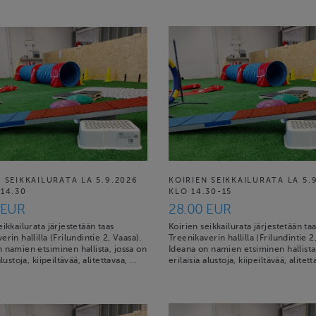
 SEIKKAILURATA LA 5.9.2026
KOIRIEN SEIKKAILURATA LA 5.
14.30
KLO 14.30-15
 EUR
28.00 EUR
eikkailurata järjestetään taas
Koirien seikkailurata järjestetään ta
erin hallilla (Frilundintie 2, Vaasa).
Treenikaverin hallilla (Frilundintie 2
 namien etsiminen hallista, jossa on
Ideana on namien etsiminen hallista
alustoja, kiipeiltävää, alitettavaa, …
erilaisia alustoja, kiipeiltävää, alitet