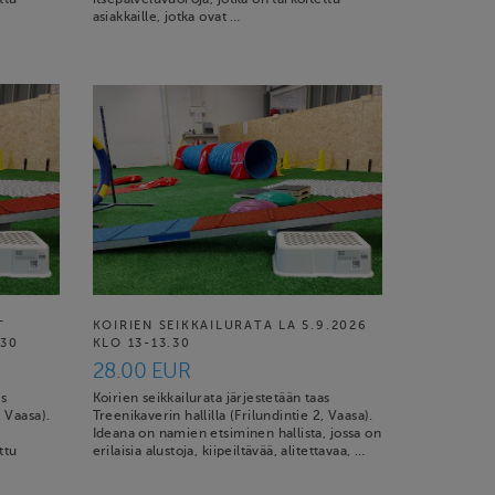
asiakkaille, jotka ovat …
T
KOIRIEN SEIKKAILURATA LA 5.9.2026
.30
KLO 13-13.30
28.00 EUR
as
Koirien seikkailurata järjestetään taas
, Vaasa).
Treenikaverin hallilla (Frilundintie 2, Vaasa).
Ideana on namien etsiminen hallista, jossa on
ttu
erilaisia alustoja, kiipeiltävää, alitettavaa, …