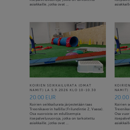
asiakkaille, jotka ovat …
asiakkail
KOIRIEN SEIKKAILURATA (OMAT
KOIRIE
NAMIT) LA 5.9.2026 KLO 10-10.30
NAMIT) 
20.00 EUR
20.00
Koirien seikkailurata järjestetään taas
Koirien s
Treenikaverin hallilla (Frilundintie 2, Vaasa).
Treenikav
Osa vuoroista on edullisempia
Osa vuor
itsepalveluvuoroja, jotka on tarkoitettu
itsepalve
asiakkaille, jotka ovat …
asiakkail