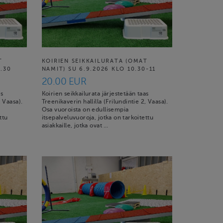
T
KOIRIEN SEIKKAILURATA (OMAT
0.30
NAMIT) SU 6.9.2026 KLO 10.30-11
20.00 EUR
as
Koirien seikkailurata järjestetään taas
, Vaasa).
Treenikaverin hallilla (Frilundintie 2, Vaasa).
Osa vuoroista on edullisempia
ttu
itsepalveluvuoroja, jotka on tarkoitettu
asiakkaille, jotka ovat …