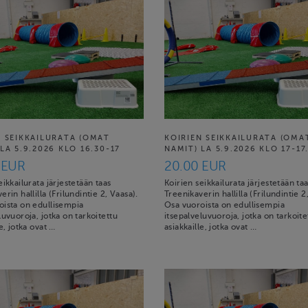
N SEIKKAILURATA (OMAT
KOIRIEN SEIKKAILURATA (OMA
LA 5.9.2026 KLO 16.30-17
NAMIT) LA 5.9.2026 KLO 17-17
 EUR
20.00 EUR
eikkailurata järjestetään taas
Koirien seikkailurata järjestetään ta
erin hallilla (Frilundintie 2, Vaasa).
Treenikaverin hallilla (Frilundintie 2
oista on edullisempia
Osa vuoroista on edullisempia
luvuoroja, jotka on tarkoitettu
itsepalveluvuoroja, jotka on tarkoite
le, jotka ovat …
asiakkaille, jotka ovat …