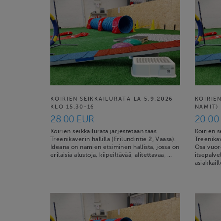
KOIRIEN SEIKKAILURATA LA 5.9.2026
KOIRIE
KLO 15.30-16
NAMIT) 
28.00 EUR
20.00
Koirien seikkailurata järjestetään taas
Koirien s
Treenikaverin hallilla (Frilundintie 2, Vaasa).
Treenikav
Ideana on namien etsiminen hallista, jossa on
Osa vuor
erilaisia alustoja, kiipeiltävää, alitettavaa, …
itsepalve
asiakkail