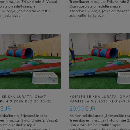
erin hallilla (Frilundintie 2, Vaasa).
Treenikaverin hallilla (Frilundintie 2
oista on edullisempia
Osa vuoroista on edullisempia
luvuoroja, jotka on tarkoitettu
itsepalveluvuoroja, jotka on tarkoite
le, jotka ovat …
asiakkaille, jotka ovat …
N SEIKKAILURATA (OMAT
KOIRIEN SEIKKAILURATA (OMA
PE 4.9.2026 KLO 20.30-21
NAMIT) LA 5.9.2026 KLO 9-9.3
 EUR
20.00 EUR
eikkailurata järjestetään taas
Koirien seikkailurata järjestetään ta
erin hallilla (Frilundintie 2, Vaasa).
Treenikaverin hallilla (Frilundintie 2
oista on edullisempia
Osa vuoroista on edullisempia
luvuoroja, jotka on tarkoitettu
itsepalveluvuoroja, jotka on tarkoite