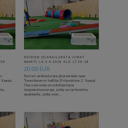
T
KOIRIEN SEIKKAILURATA (OMAT
.30
NAMIT) LA 5.9.2026 KLO 17.30-18
20.00 EUR
as
Koirien seikkailurata järjestetään taas
, Vaasa).
Treenikaverin hallilla (Frilundintie 2, Vaasa).
Osa vuoroista on edullisempia
ttu
itsepalveluvuoroja, jotka on tarkoitettu
asiakkaille, jotka ovat …