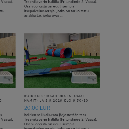
, Vaasa).
Treenikaverin hallilla (Frilundintie 2, Vaasa).
Osa vuoroista on edullisempia
ttu
itsepalveluvuoroja, jotka on tarkoitettu
asiakkaille, jotka ovat …
T
KOIRIEN SEIKKAILURATA (OMAT
0
NAMIT) LA 5.9.2026 KLO 9.30-10
20.00 EUR
as
Koirien seikkailurata järjestetään taas
, Vaasa).
Treenikaverin hallilla (Frilundintie 2, Vaasa).
Osa vuoroista on edullisempia
ttu
itsepalveluvuoroja, jotka on tarkoitettu