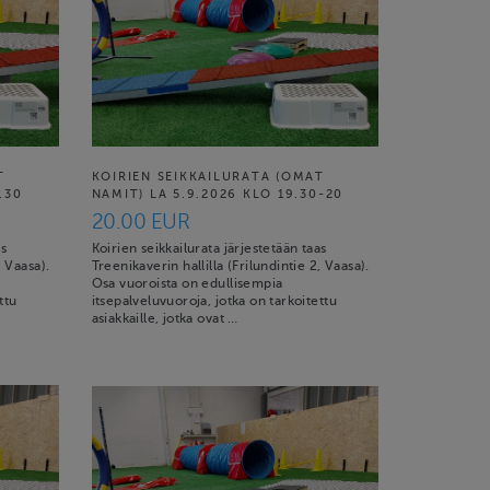
T
KOIRIEN SEIKKAILURATA (OMAT
.30
NAMIT) LA 5.9.2026 KLO 19.30-20
20.00 EUR
as
Koirien seikkailurata järjestetään taas
, Vaasa).
Treenikaverin hallilla (Frilundintie 2, Vaasa).
Osa vuoroista on edullisempia
ttu
itsepalveluvuoroja, jotka on tarkoitettu
asiakkaille, jotka ovat …