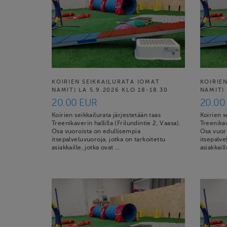
KOIRIEN SEIKKAILURATA (OMAT
KOIRIE
NAMIT) LA 5.9.2026 KLO 18-18.30
NAMIT) 
20.00 EUR
20.00
Koirien seikkailurata järjestetään taas
Koirien s
Treenikaverin hallilla (Frilundintie 2, Vaasa).
Treenikav
Osa vuoroista on edullisempia
Osa vuor
itsepalveluvuoroja, jotka on tarkoitettu
itsepalve
asiakkaille, jotka ovat …
asiakkail