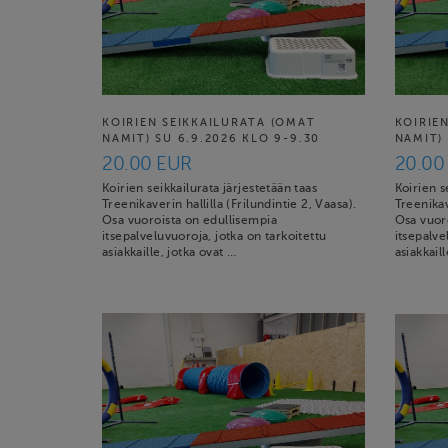
KOIRIEN SEIKKAILURATA (OMAT
KOIRIE
NAMIT) SU 6.9.2026 KLO 9-9.30
NAMIT) 
20.00 EUR
20.00
Koirien seikkailurata järjestetään taas
Koirien s
Treenikaverin hallilla (Frilundintie 2, Vaasa).
Treenikav
Osa vuoroista on edullisempia
Osa vuor
itsepalveluvuoroja, jotka on tarkoitettu
itsepalve
asiakkaille, jotka ovat …
asiakkail