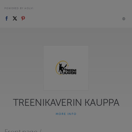
POWERED BY HOLVI
TREENIKAVERIN KAUPPA
MORE INFO
Tmi Treenikaverin verkkokauppa, josta löytyvät kurssit ja
tapahtumat sekä tarvikemyynti! HUOM! EI POSTIMYYNTIÄ!
Myyntitavarat noudetaan Vaasan Vaskiluodosta, osoitteesta