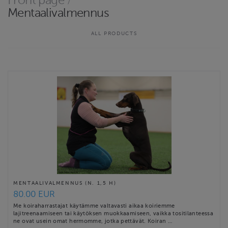
Front page
/
Frilundintie 2! Kannattaa myös kysellä toimitusta kisoihin ja
Mentaalivalmennus
tapahtumiin!
ALL PRODUCTS
Kurssit ja koulutukset pidetään yllämainitussa osoitteessa,
Joitakin agilitykoulutuksia ja yksittäisiä tapahtumia järjestetään …
Contact email
tmitreenikaveri@gmail.com
TREENIKAVERIN KAUPPA terms & conditions
TREENIKAVERIN KAUPPA cancellation policy
MENTAALIVALMENNUS (N. 1,5 H)
80.00 EUR
Me koiraharrastajat käytämme valtavasti aikaa koiriemme
lajitreenaamiseen tai käytöksen muokkaamiseen, vaikka tositilanteessa
ne ovat usein omat hermomme, jotka pettävät. Koiran …