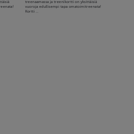
täisiä
treenaamassa ja treenikortti on yksittäisiä
reenata!
vuoroja edullisempi tapa omatoimitreenata!
Kortti …