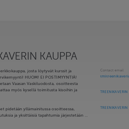
KAVERIN KAUPPA
Contact email
erkkokauppa, josta löytyvät kurssit ja
tmitreenikaver
arvikemyynti! HUOM! EI POSTIMYYNTIÄ!
etaan Vaasan Vaskiluodosta, osoitteesta
nattaa myös kysellä toimitusta kisoihin ja
TREENIKAVERIN 
TREENIKAVERIN K
set pidetään yllämainitussa osoitteessa,
utuksia ja yksittäisiä tapahtumia järjestetään …