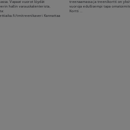
assa. Vapaat vuorot löydät
treenaamassa ja treenikortti on yksit
erin hallin varauskalenterista,
vuoroja edullisempi tapa omatoimit
ta:
Kortti …
ettiaika.fi/tmitreenikaveri Kannattaa