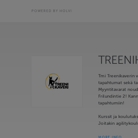
POWERED BY HOLVI
TREENI
Tmi Treenikaverin v
tapahtumat sekä t
Myyntitavarat noud
Frilundintie 2! Kan
tapahtumiin!
Kurssit ja koulutuk
Joitakin agilitykoul
MORE INFO