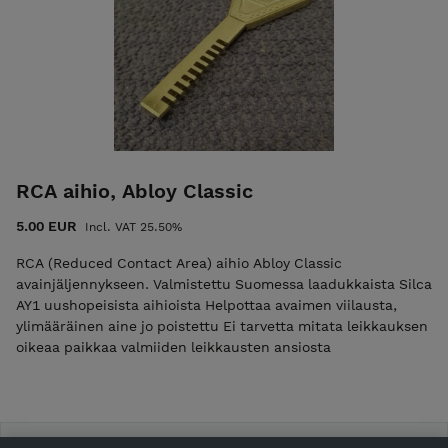
RCA aihio, Abloy Classic
5.00 EUR
Incl. VAT 25.50%
RCA (Reduced Contact Area) aihio Abloy Classic
avainjäljennykseen. Valmistettu Suomessa laadukkaista Silca
AY1 uushopeisista aihioista Helpottaa avaimen viilausta,
ylimääräinen aine jo poistettu Ei tarvetta mitata leikkauksen
oikeaa paikkaa valmiiden leikkausten ansiosta