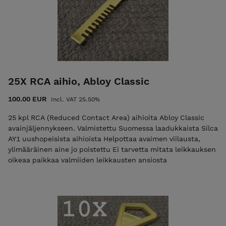
25X RCA aihio, Abloy Classic
100.00 EUR
Incl. VAT 25.50%
25 kpl RCA (Reduced Contact Area) aihioita Abloy Classic
avainjäljennykseen. Valmistettu Suomessa laadukkaista Silca
AY1 uushopeisista aihioista Helpottaa avaimen viilausta,
ylimääräinen aine jo poistettu Ei tarvetta mitata leikkauksen
oikeaa paikkaa valmiiden leikkausten ansiosta