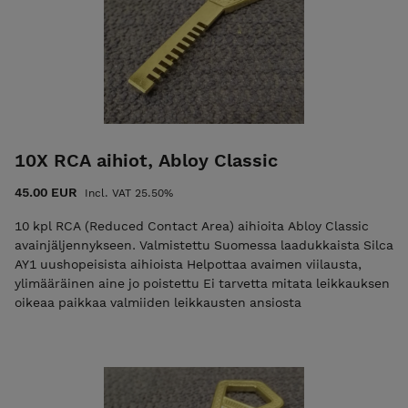
10X RCA aihiot, Abloy Classic
45.00 EUR
Incl. VAT 25.50%
10 kpl RCA (Reduced Contact Area) aihioita Abloy Classic
avainjäljennykseen. Valmistettu Suomessa laadukkaista Silca
AY1 uushopeisista aihioista Helpottaa avaimen viilausta,
ylimääräinen aine jo poistettu Ei tarvetta mitata leikkauksen
oikeaa paikkaa valmiiden leikkausten ansiosta