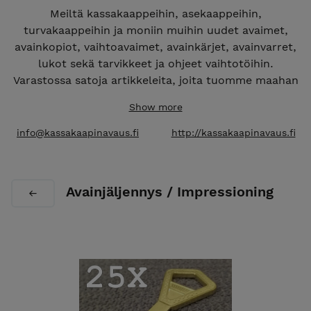
Meiltä kassakaappeihin, asekaappeihin,
turvakaappeihin ja moniin muihin uudet avaimet,
avainkopiot, vaihtoavaimet, avainkärjet, avainvarret,
lukot sekä tarvikkeet ja ohjeet vaihtotöihin.
Varastossa satoja artikkeleita, joita tuomme maahan
luotettavilta toimittajilta ja alkuperäisvalmistajilta
Show more
Euroopasta sekä Amerikasta. Nopeat toimitukset ja
halvimmat hinnat!
info@kassakaapinavaus.fi
http://kassakaapinavaus.fi
Avainjäljennys / Impressioning