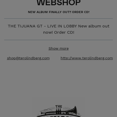
WEBSHOP
NEW ALBUM FINALLY OUT!! ORDER CD!
THE TIJUANA GT - LIVE IN LOBBY New album out
now! Order CD!
KULTAINEN TRUMPETTI
Show more
shop@terolindberg.com
http://www.terolindberg.com
Katso "Kultainen Trumpetti Iskee Jälleen" video -
Check out the video
Katso "Gonna Fly" video - Check out the video
Katso "Kultaisen Trumpetin Paluu" video - Check out
the video