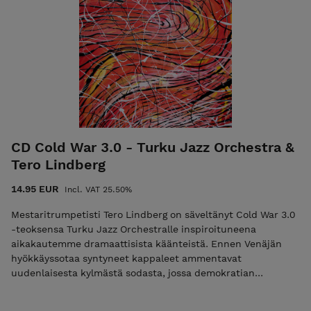
breath control, as well as the precision and speed of fingers
and tongue. “The Trumpeter’s Handbook” is destined to be a
significant cornerstone in the development of European
trumpet playing.
CD Cold War 3.0 - Turku Jazz Orchestra &
Tero Lindberg
14.95 EUR
Incl. VAT 25.50%
Mestaritrumpetisti Tero Lindberg on säveltänyt Cold War 3.0
-teoksensa Turku Jazz Orchestralle inspiroituneena
aikakautemme dramaattisista käänteistä. Ennen Venäjän
hyökkäyssotaa syntyneet kappaleet ammentavat
uudenlaisesta kylmästä sodasta, jossa demokratian
horjuminen ja väkivaltaisten konfliktien uhka ovat jälleen
arkitodellisuutta. Osa kappaleiden aiheista on fiktiivistä