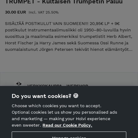
TRUMPET - Kultaisen Trumpetin Paluu
30.00 EUR
Incl. VAT 25.50%
SISÄLTÄÄ POSTIKULUT VAIN SUOMEEN!!! 20,95€ LP + 9€
postikulut Instrumentaalimusiikki oli 1950–80-luvuilla hyvin
suosittua ja maailmalla esimerkiksi trumpetistit Herb Albert,
Horst Fischer ja Harry James sekä Suomessa Ossi Runne ja
suomalaistunut Jörgen Petersen tekivät hienot elämäntyöt
viihteellisen trumpettimusiikin parissa. Nykypäivänä tämä
aikoinaan hyvin suosittu musiikkityyli on käytännössä lähes
kokonaan kadonnut. Levyni tarkoitus on herättää uudelleen
henkiin tämä unohdettu musiikkityyli ja upeat kappaleet.
Samalla levy on ensimmäinen soololevyni ja kunnianosoitus
VERKKOKAUPPA - WEBSHOP
vanhoille mestaritrumpetisteille sekä heidän musiikilleen.
INCLUDING POSTAGE TO FINLAND ONLY!!! 20,95€ LP + 9€
Do you want cookies? 🍪
Shop Terms and Conditions
postage Instrumental music was highly popular in the
Choose which cookies you want to accept.
1950s-1980s. Abroad, such artists as Herb Albert, Horst
CANCEL ORDER
Optional cookies let us show you personalised ads
Fischer and Harry James, and in Finland Ossi Runne and
and marketing — making your Holvi experience
Danish-born Jörgen Petersen made fine careers playing
even sweeter.
Read our Cookie Policy.
popular trumpet music. Today, this once very popular type
Hosted by Holvi
of music has in practice almost vanished. The aim of this