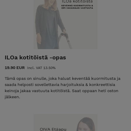
Ammattijärjestäjä ja rakentavan vuorovaikutuksen
ohjaaja
ILOa kotitöistä -opas
19.90 EUR
Incl. VAT 13.50%
Tämä opas on sinulle, joka haluat keventää kuormitusta ja
saada helposti sovellettavia harjoituksia & konkreettisia
keinoja jakaa vastuuta kotitöistä. Saat oppaan heti oston
jälkeen.