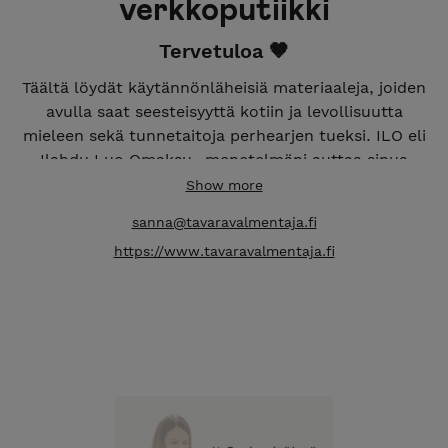
verkkoputiikki
Tervetuloa 🤎
Täältä löydät käytännönläheisiä materiaaleja, joiden
avulla saat seesteisyyttä kotiin ja levollisuutta
mieleen sekä tunnetaitoja perhearjen tueksi. ILO eli
Ilahdu Luo Omaksu -menetelmäni auttaa sinua
saavuttamaan haluamasi.
Show more
Putiikki on luotu ennen kaikkea inhimilliseltä
sanna@tavaravalmentaja.fi
ihmiseltä toiselle. Mukana on paljon oman elämän
https://www.tavaravalmentaja.fi
kautta kertynyttä tietoa ja kokemuksia niin
perheellisen kuin ammattilaisen näkökulmista.
Toivon, että sinun ei tarvitse kompastua jokaiseen
kiveen ja tiedän, että materiaalieni avulla saavutat
toivomasi selkeyden ja levollisuuden nopeammin 🤎
Lempeydellä
Sanna