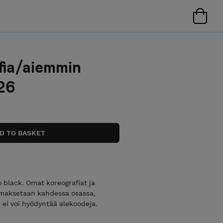
ia/aiemmin
26
o black. Omat koreografiat ja
n maksetaan kahdessa osassa,
 ei voi hyödyntää alekoodeja.