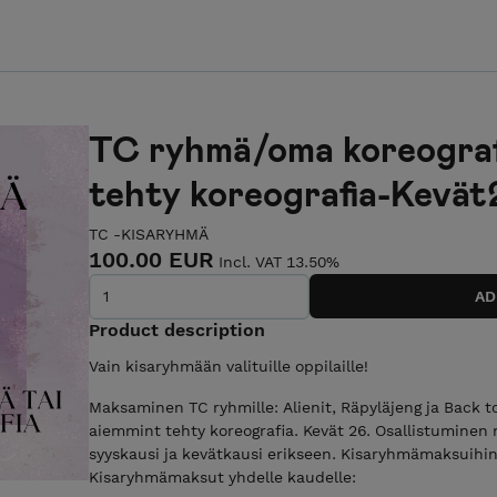
TC ryhmä/oma koreograf
tehty koreografia-Kevät
TC -KISARYHMÄ
100.00 EUR
Incl. VAT 13.50%
Product description
Vain kisaryhmään valituille oppilaille!
Maksaminen TC ryhmille: Alienit, Räpyläjeng ja Back t
aiemmint tehty koreografia. Kevät 26. Osallistumine
syyskausi ja kevätkausi erikseen. Kisaryhmämaksuihin
Kisaryhmämaksut yhdelle kaudelle: