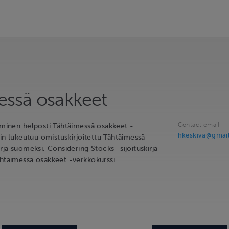
essä osakkeet
Contact email
taminen helposti Tähtäimessä osakkeet -
hkeskiva@gmai
siin lukeutuu omistuskirjoitettu Tähtäimessä
irja suomeksi, Considering Stocks -sijoituskirja
ähtäimessä osakkeet -verkkokurssi.