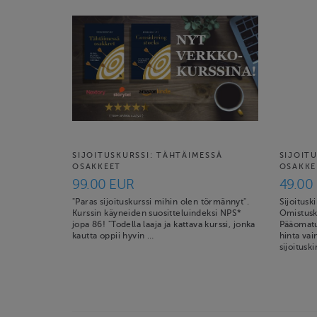
SIJOITUSKURSSI: TÄHTÄIMESSÄ
SIJOIT
OSAKKEET
OSAKKE
99.00 EUR
49.00
"Paras sijoituskurssi mihin olen törmännyt".
Sijoituski
Kurssin käyneiden suositteluindeksi NPS*
Omistuski
jopa 86! "Todella laaja ja kattava kurssi, jonka
Pääomatu
kautta oppii hyvin …
hinta vai
sijoituski