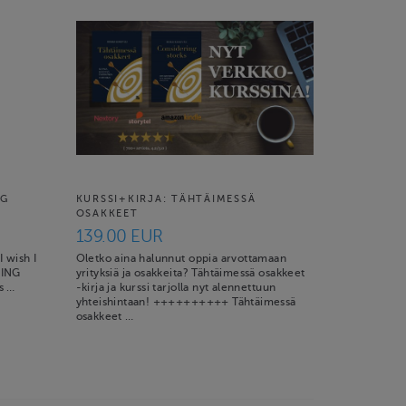
NG
KURSSI+KIRJA: TÄHTÄIMESSÄ
OSAKKEET
139.00 EUR
 wish I
Oletko aina halunnut oppia arvottamaan
RING
yrityksiä ja osakkeita? Tähtäimessä osakkeet
s …
-kirja ja kurssi tarjolla nyt alennettuun
yhteishintaan! ++++++++++ Tähtäimessä
osakkeet …