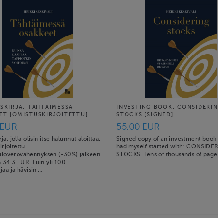
USKIRJA: TÄHTÄIMESSÄ
INVESTING BOOK: CONSIDERI
ET [OMISTUSKIRJOITETTU]
STOCKS [SIGNED]
 EUR
55.00 EUR
rja, jolla olisin itse halunnut aloittaa.
Signed copy of an investment book I
rjoitettu.
had myself started with: CONSIDE
loverovähennyksen (-30%) jälkeen
STOCKS. Tens of thousands of page
n 34,3 EUR. Luin yli 100
rjaa ja hävisin …