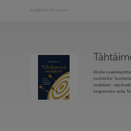
POWERED BY HOLVI
Tähtäim
Aloita osakesijoit
tuotteilla! Tuottei
osakkeet -sijoitusk
englanniksi sekä T